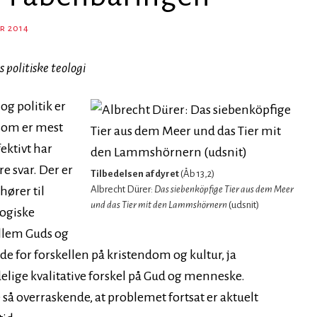
ar 2014
 politiske teologi
g politik er
 som er mest
ektivt har
e svar. Der er
Tilbedelsen af dyret
(Åb 13,2)
hører til
Albrecht Dürer:
Das siebenköpfige Tier aus dem Meer
und das Tier mit den Lammshörnern
(udsnit)
logiske
llem Guds og
de for forskellen på kristendom og kultur, ja
elige kvalitative forskel på Gud og menneske.
 så overraskende, at problemet fortsat er aktuelt