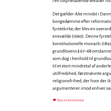
i en tilsyneladende sekulær nu
Det gælder ikke mindst i Danm
kongedømme efter reformation
fyrstekirke, der blev en overor
enevælde (1660). Denne fyrstek
konstitutionelle monarki (1849
grundlovens § 67–68 omdannet ti
som dog i henhold til grundlove
til et stort mindretal af ande
utilfredshed; førstnævnte argu
religionsfrihed, der hvor der i
argumenterer imod enhver sam
Skriv en kommentar