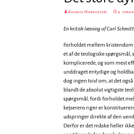
Rasmus Markussen
4. janu
En kritisk læsning af Carl Schmitts
Forholdet mellem kristendom o
et af de teologiske spørgsmål,
komplicerede, og som mest eff
unddraget entydige og holdbar
dog ingen tvivl om, at det også 
blandt de absolut vigtigste teo
spørgsmål, fordi forholdet me
kejserens riger er konstitueren
udspringer direkte af den uend
Derfor er det måske heller ikke