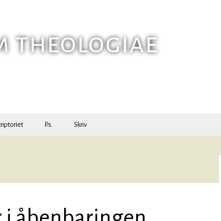
m theologiae
riptoriet
P.s.
Skriv
r i åbenbaringen