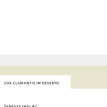
Søg
efter:
vox clamantis in deserto
Seneste indlæg