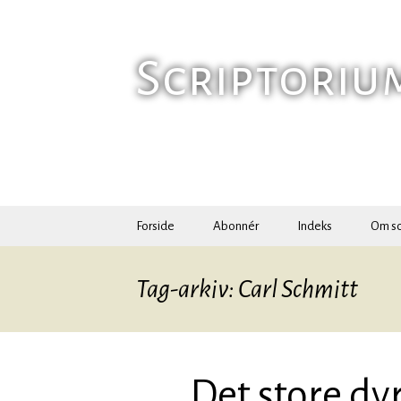
Hop
til
Scriptoriu
indhold
Forside
Abonnér
Indeks
Om sc
Tag-arkiv: Carl Schmitt
Det store dy