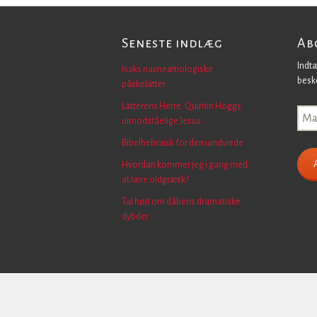
Seneste indlæg
Ab
Indta
Isaks navneætiologiske
besk
påskelatter
Latterens Herre. Quintin Hoggs
Mail
uimodståelige Jesus
Bibelhebraisk for den uindviede
Hvordan kommer jeg i gang med
at lære oldgræsk?
Tal højt om dåbens dramatiske
dybder