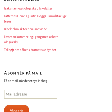
Isaks navneætiologiske påskelatter
Latterens Herre. Quintin Hoggs uimodståelige
Jesus
Bibelhebraisk for den uindviede
Hvordan kommer jeg i gang med at lære
oldgræsk?
Tal højt om dåbens dramatiske dybder
Abonnér på mail
Få en mail, når der er nye indlæg.
Mailadresse
Abonnér