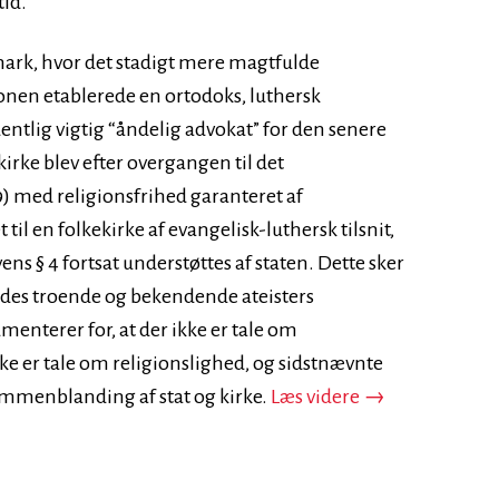
tid.
ark, hvor det stadigt mere magtfulde
en etablerede en ortodoks, luthersk
dentlig vigtig “åndelig advokat”
for den senere
irke blev efter overgangen til det
) med religionsfrihed garanteret af
l en folkekirke af evangelisk-luthersk tilsnit,
ns § 4 fortsat understøttes af staten. Dette sker
rledes troende og bekendende ateisters
menterer for, at der ikke er tale om
kke er tale om religionslighed, og sidstnævnte
Det store dyr i
menblanding af stat og kirke.
Læs videre
→