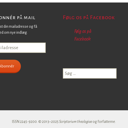
onnér på mail
Følg os på Facebook
st din mailadresse og få
Følg os på
ed om nye indlæg.
Facebook
adresse
Abonnér
Søg
efter:
ISSN 2245-9200. © 2013–2025
Scriptorium theologiae
og forfatterne.