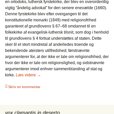
en ortodoks, luthersk fyrstekirke, der blev en overordentlig
vigtig “åndelig advokat”
for den senere enevælde (1660).
Denne fyrstekirke blev efter overgangen til det
konstitutionelle monarki (1849) med religionsfrihed
garanteret af grundlovens § 67–68 omdannet til en
folkekirke af evangelisk-luthersk tilsnit, som dog i henhold
til grundlovens § 4 fortsat understøttes af staten. Dette
sker til et stort mindretal af anderledes troende og
bekendende ateisters utilfredshed; førstnævnte
argumenterer for, at der ikke er tale om religionsfrihed, der
hvor der ikke er tale om religionslighed, og sidstnævnte
argumenterer imod enhver sammenblanding af stat og
Det store dyr i åbenbaringen
kirke.
Læs videre
→
Skriv en kommentar
vox clamantis in deserto