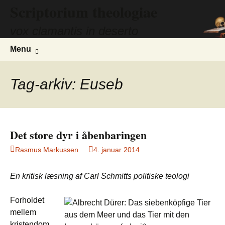
Scriptorium theologiae
Hop
til
vox clamantis in deserto
indhold
Søg
Menu
efter:
Tag-arkiv: Euseb
Det store dyr i åbenbaringen
Rasmus Markussen
4. januar 2014
En kritisk læsning af Carl Schmitts politiske teologi
Forholdet
mellem
kristendom