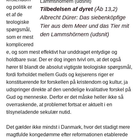
og politik er
Tilbedelsen af dyret
(Åb 13,2)
et af de
Albrecht Dürer:
Das siebenköpfige
teologiske
Tier aus dem Meer und das Tier mit
spørgsmål,
den Lammshörnern
(udsnit)
som er mest
komplicered
e, og som mest effektivt har unddraget entydige og
holdbare svar. Der er dog ingen tvivl om, at det også
hører til blandt de absolut vigtigste teologiske spørgsmål,
fordi forholdet mellem Guds og kejserens riger er
konstituerende for forskellen på kristendom og kultur, ja
udspringer direkte af den uendelige kvalitative forskel på
Gud og menneske. Derfor er det måske heller ikke så
overraskende, at problemet fortsat er aktuelt i en
tilsyneladende sekulær nutid.
Det gælder ikke mindst i Danmark, hvor det stadigt mere
magtfulde kongedømme efter reformationen etablerede