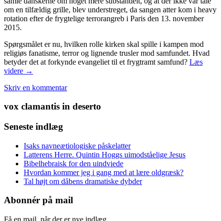
samle danskerne om noget mere substantielt, og at der ikke var tale
om en tilfældig grille, blev understreget, da sangen atter kom i heavy
rotation efter de frygtelige terrorangreb i Paris den 13. november
2015.
Spørgsmålet er nu, hvilken rolle kirken skal spille i kampen mod
religiøs fanatisme, terror og lignende trusler mod samfundet. Hvad
betyder det at forkynde evangeliet til et frygtramt samfund?
Læs
Evangeliet
videre
→
i
Skriv en kommentar
terrorens
tid:
vox clamantis in deserto
En
ny
sang
Seneste indlæg
om
kirkens
Isaks navneætiologiske påskelatter
budskab
Latterens Herre. Quintin Hoggs uimodståelige Jesus
til
Bibelhebraisk for den uindviede
et
Hvordan kommer jeg i gang med at lære oldgræsk?
frygtramt
Tal højt om dåbens dramatiske dybder
samfund
Abonnér på mail
Få en mail, når der er nye indlæg.