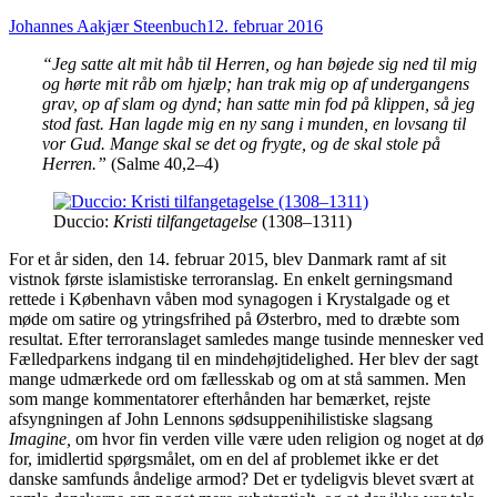
Johannes Aakjær Steenbuch
12. februar 2016
“Jeg satte alt mit håb til Herren, og han bøjede sig ned til mig
og hørte mit råb om hjælp; han trak mig op af undergangens
grav, op af slam og dynd; han satte min fod på klippen, så jeg
stod fast. Han lagde mig en ny sang i munden, en lovsang til
vor Gud. Mange skal se det og frygte, og de skal stole på
Herren.”
(Salme 40,2–4)
Duccio:
Kristi tilfangetagelse
(1308–1311)
For et år siden, den 14. februar 2015, blev Danmark ramt af sit
vistnok første islamistiske terroranslag. En enkelt gerningsmand
rettede i København våben mod synagogen i Krystalgade og et
møde om satire og ytringsfrihed på Østerbro, med to dræbte som
resultat. Efter terroranslaget samledes mange tusinde mennesker ved
Fælledparkens indgang til en mindehøjtidelighed. Her blev der sagt
mange udmærkede ord om fællesskab og om at stå sammen. Men
som mange kommentatorer efterhånden har bemærket, rejste
afsyngningen af John Lennons sødsuppenihilistiske slagsang
Imagine,
om hvor fin verden ville være uden religion og noget at dø
for, imidlertid spørgsmålet, om en del af problemet ikke er det
danske samfunds åndelige armod? Det er tydeligvis blevet svært at