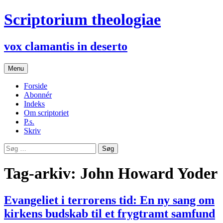
Hop
Scriptorium theologiae
til
indhold
vox clamantis in deserto
Menu
Forside
Abonnér
Indeks
Om scriptoriet
P.s.
Skriv
Søg
efter:
Tag-arkiv: John Howard Yoder
Evangeliet i terrorens tid: En ny sang om
kirkens budskab til et frygtramt samfund