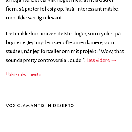
arrogante. Det var vist noget med, at hvis Gud er
fjern, så puster folk sig op. Jaså, interessant måske,
men ikke særlig relevant.
Det er ikke kun universitetsteologer, som rynker på
brynene. Jeg møder især ofte amerikanere, som
studser, når jeg fortæller om mit projekt: “Wow, that
Den farli
sounds pretty controversial, dude!”.
Læs videre
→
Skriv en kommentar
vox clamantis in deserto