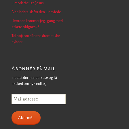
uimodståelige Jesus
Bibelhebraisk for den uindviede
Hvordan kommer jeg i gang med
at lære oldgræsk?
Tal højt om dåbens dramatiske
dybder
Abonnér på mail
Indtast din mailadresse og få
besked om nye indlæg.
Mailadresse
Abonnér