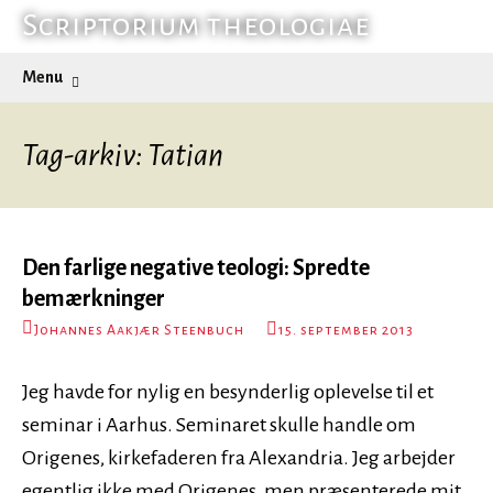
Hop
Scriptorium theologiae
til
Søg
Menu
indhold
efter:
Tag-arkiv: Tatian
Den farlige negative teologi: Spredte
bemærkninger
Johannes Aakjær Steenbuch
15. september 2013
Jeg havde for nylig en besynderlig oplevelse til et
seminar i Aarhus. Seminaret skulle handle om
Origenes, kirkefaderen fra Alexandria. Jeg arbejder
egentlig ikke med Origenes, men præsenterede mit