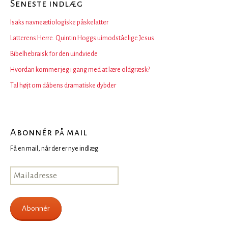
Seneste indlæg
Isaks navneætiologiske påskelatter
Latterens Herre. Quintin Hoggs uimodståelige Jesus
Bibelhebraisk for den uindviede
Hvordan kommer jeg i gang med at lære oldgræsk?
Tal højt om dåbens dramatiske dybder
Abonnér på mail
Få en mail, når der er nye indlæg.
Mailadresse
Abonnér