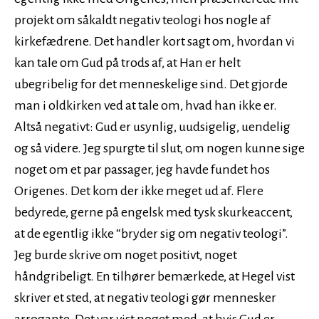
projekt om såkaldt negativ teologi hos nogle af
kirkefædrene. Det handler kort sagt om, hvordan vi
kan tale om Gud på trods af, at Han er helt
ubegribelig for det menneskelige sind. Det gjorde
man i oldkirken ved at tale om, hvad han ikke er.
Altså negativt: Gud er usynlig, uudsigelig, uendelig
og så videre. Jeg spurgte til slut, om nogen kunne sige
noget om et par passager, jeg havde fundet hos
Origenes. Det kom der ikke meget ud af. Flere
bedyrede, gerne på engelsk med tysk skurkeaccent,
at de egentlig ikke “bryder sig om negativ teologi”.
Jeg burde skrive om noget positivt, noget
håndgribeligt. En tilhører bemærkede, at Hegel vist
skriver et sted, at negativ teologi gør mennesker