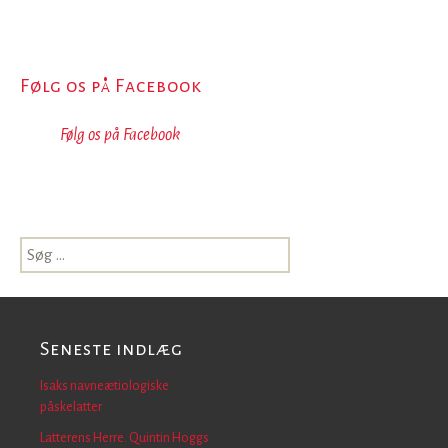
Følg os på Facebook
Følg os på Facebook
Søg
efter:
Seneste indlæg
Isaks navneætiologiske
påskelatter
Latterens Herre. Quintin Hoggs