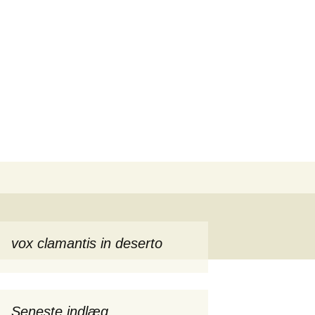
Søg
efter:
vox clamantis in deserto
Seneste indlæg