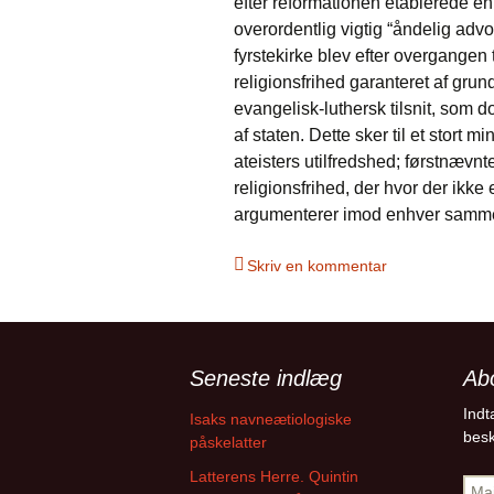
efter reformationen etablerede en 
overordentlig vigtig “åndelig advo
fyrstekirke blev efter overgangen 
religionsfrihed garanteret af gru
evangelisk-luthersk tilsnit, som d
af staten. Dette sker til et stort
ateisters utilfredshed; førstnævnt
religionsfrihed, der hvor der ikke
argumenterer imod enhver sammen
Skriv en kommentar
Seneste indlæg
Ab
Indt
Isaks navneætiologiske
besk
påskelatter
Latterens Herre. Quintin
Mail