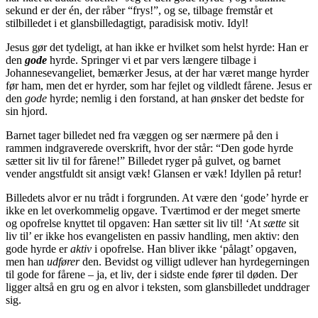
sekund er der én, der råber “frys!”, og se, tilbage fremstår et
stilbilledet i et glansbilledagtigt, paradisisk motiv. Idyl!
Jesus gør det tydeligt, at han ikke er hvilket som helst hyrde: Han er
den
gode
hyrde. Springer vi et par vers længere tilbage i
Johannesevangeliet, bemærker Jesus, at der har været mange hyrder
før ham, men det er hyrder, som har fejlet og vildledt fårene. Jesus er
den
gode
hyrde; nemlig i den forstand, at han ønsker det bedste for
sin hjord.
Barnet tager billedet ned fra væggen og ser nærmere på den i
rammen indgraverede overskrift, hvor der står: “Den gode hyrde
sætter sit liv til for fårene!” Billedet ryger på gulvet, og barnet
vender angstfuldt sit ansigt væk! Glansen er væk! Idyllen på retur!
Billedets alvor er nu trådt i forgrunden. At være den ‘gode’ hyrde er
ikke en let overkommelig opgave. Tværtimod er der meget smerte
og opofrelse knyttet til opgaven: Han sætter sit liv til! ‘At
sætte
sit
liv til’ er ikke hos evangelisten en passiv handling, men aktiv: den
gode hyrde er
aktiv
i opofrelse. Han bliver ikke ‘pålagt’ opgaven,
men han
udfører
den. Bevidst og villigt udlever han hyrdegerningen
til gode for fårene – ja, et liv, der i sidste ende fører til døden. Der
ligger altså en gru og en alvor i teksten, som glansbilledet unddrager
sig.