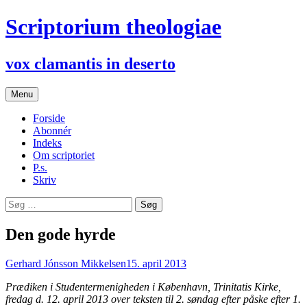
Hop
Scriptorium theologiae
til
indhold
vox clamantis in deserto
Menu
Forside
Abonnér
Indeks
Om scriptoriet
P.s.
Skriv
Søg
efter:
Den gode hyrde
Gerhard Jónsson Mikkelsen
15. april 2013
Prædiken i Studentermenigheden i København, Trinitatis Kirke,
fredag d. 12. april 2013 over teksten til 2. søndag efter påske efter 1.