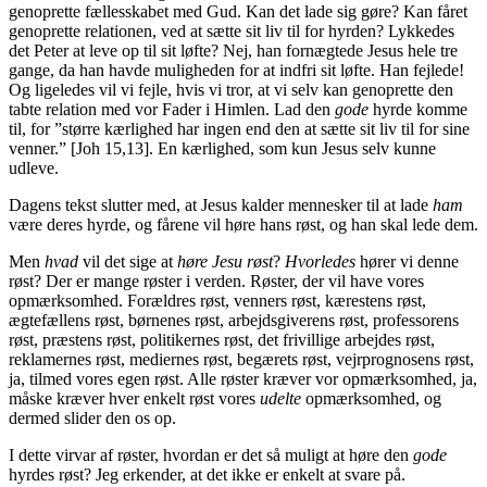
genoprette fællesskabet med Gud. Kan det lade sig gøre? Kan fåret
genoprette relationen, ved at sætte sit liv til for hyrden? Lykkedes
det Peter at leve op til sit løfte? Nej, han fornægtede Jesus hele tre
gange, da han havde muligheden for at indfri sit løfte. Han fejlede!
Og ligeledes vil vi fejle, hvis vi tror, at vi selv kan genoprette den
tabte relation med vor Fader i Himlen. Lad den
gode
hyrde komme
til, for ”større kærlighed har ingen end den at sætte sit liv til for sine
venner.” [Joh 15,13]. En kærlighed, som kun Jesus selv kunne
udleve.
Dagens tekst slutter med, at Jesus kalder mennesker til at lade
ham
være deres hyrde, og fårene vil høre hans røst, og han skal lede dem.
Men
hvad
vil det sige at
høre
Jesu røst
?
Hvorledes
hører vi denne
røst? Der er mange røster i verden. Røster, der vil have vores
opmærksomhed. Forældres røst, venners røst, kærestens røst,
ægtefællens røst, børnenes røst, arbejdsgiverens røst, professorens
røst, præstens røst, politikernes røst, det frivillige arbejdes røst,
reklamernes røst, mediernes røst, begærets røst, vejrprognosens røst,
ja, tilmed vores egen røst. Alle røster kræver vor opmærksomhed, ja,
måske kræver hver enkelt røst vores
udelte
opmærksomhed, og
dermed slider den os op.
I dette virvar af røster, hvordan er det så muligt at høre den
gode
hyrdes røst? Jeg erkender, at det ikke er enkelt at svare på.