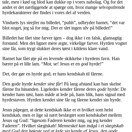
tale, men i kød og blod kan dukke op i vores nabolag. Og for det
andet er det nærliggende at spørge om, hvor mange selvopofrende
hyrdekarakterer der findes i vores del af verden.
Vinduets lys strejfer nu billedet, “puhh”, udbryder barnet, “det var
blot noget, jeg så for mig. Der er slet ingen ulv på billedet!”
Billedet har fået sine farver igen – dog ikke i en falsk, glansagtig
forstand. Men det ligner mere ægte, virkelige farver. Hyrden vogter
sine får, som trygt slukker deres tørst i kildens klare vand.
Barnet har fået øje på en levende skikkelse i hyrdens favn. Han
bærer på et lille lam. “Mor, se! Jesus er en
god
hyrde!”
Det, der gør en hyrde god, er hans kendskab til fårene.
Den gode hyrde
kender sine får
! På lang afstand kan han skelne
fårene fra hinanden. Ligeledes kender fårene deres
gode
hyrde: De
kender hans røst, hans måde at lede på, hans blik, hans signal med
hyrdestaven. Hyrden kender sine får og fårene kender sin hyrde.
Jesus påpeger, at dette kendskab ikke er et hvilket som helst
kendskab, men er lige så nært beslægtet som kendskabet mellem
Jesus og Gud: “ligesom Faderen kender mig, og jeg kender
Faderen”. Hvilket slægtskab!
Mennesket kan indgå i et slægtskab
med Gud den højeste ved at lade sig
kende
af Jesus, den gode