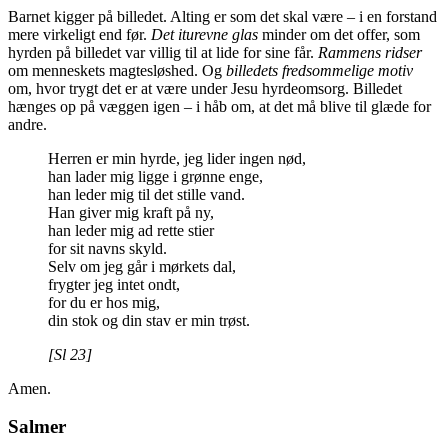
Barnet kigger på billedet. Alting er som det skal være – i en forstand
mere virkeligt end før.
Det iturevne glas
minder om det offer, som
hyrden på billedet var villig til at lide for sine får.
Rammens ridser
om menneskets magtesløshed. Og
billedets fredsommelige motiv
om, hvor trygt det er at være under Jesu hyrdeomsorg. Billedet
hænges op på væggen igen – i håb om, at det må blive til glæde for
andre.
Herren er min hyrde, jeg lider ingen nød,
han lader mig ligge i grønne enge,
han leder mig til det stille vand.
Han giver mig kraft på ny,
han leder mig ad rette stier
for sit navns skyld.
Selv om jeg går i mørkets dal,
frygter jeg intet ondt,
for du er hos mig,
din stok og din stav er min trøst.
[Sl 23]
Amen.
Salmer