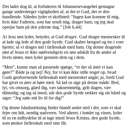
Det lader dog til, at forfatteren til Johannesevangeliet gentagne
gange understreger vigtigheden af, at det er Gud, der er den
handlende. Således lyder et skriftsted: “Ingen kan komme til mig,
hvis ikke Faderen, som har sendt mig, drager ham, og jeg skal
oprejse ham på den yderste dag.” [Joh 6,44]
At Jesu røst lyder, betyder, at Gud
drager
. Gud drager mennesker til
at lade sig lede af den gode hyrde. Gud skaber længsel og tro i vore
hjerter, så vi drages ind i fællesskab med ham. Og denne dragende
røst af Jesus er ikke nødvendigvis en røst adskilt fra de andre af
livets røster, men lyder gennem dem og i dem.
“Men”, kunne man så passende spørge, “er der så intet vi kan
gøre?” Både ja og nej!
Nej
, for vi kan ikke stille noget op, hvad
Guds genforenende fællesskab med mennesket angår;
ja
, fordi Gud
har givet os ører at høre med. Så lad os sige på denne måde: Bed,
lyt, vis omsorg, glæd dig, vær taknemmelig, grib dagen, vær
tålmodig; og tag så imod, når den
gode
hyrde rækker sig sin hånd og
siger: “Jeg satte mit liv til for dig!”
Og denne håndsrækning finder blandt andet sted i det, som vi skal
fejre om lidt, nemlig nadveren. Ved alteret, i brødet og vinen, lyder
til os en indbydelse til at tage imod Jesus Kristus, den gode hyrde,
som ønsker fællesskab med sine får.