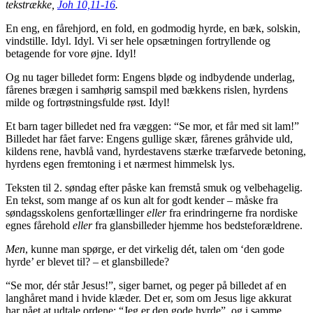
tekstrække,
Joh 10,11-16
.
En eng, en fårehjord, en fold, en godmodig hyrde, en bæk, solskin,
vindstille. Idyl. Idyl. Vi ser hele opsætningen fortryllende og
betagende for vore øjne. Idyl!
Og nu tager billedet form: Engens bløde og indbydende underlag,
fårenes brægen i samhørig samspil med bækkens rislen, hyrdens
milde og fortrøstningsfulde røst. Idyl!
Et barn tager billedet ned fra væggen: “Se mor, et får med sit lam!”
Billedet har fået farve: Engens gullige skær, fårenes gråhvide uld,
kildens rene, havblå vand, hyrdestavens stærke træfarvede betoning,
hyrdens egen fremtoning i et nærmest himmelsk lys.
Teksten til 2. søndag efter påske kan fremstå smuk og velbehagelig.
En tekst, som mange af os kun alt for godt kender – måske fra
søndagsskolens genfortællinger
eller
fra erindringerne fra nordiske
egnes fårehold
eller
fra glansbilleder hjemme hos bedsteforældrene.
Men
, kunne man spørge, er det virkelig dét, talen om ‘den gode
hyrde’ er blevet til? – et glansbillede?
“Se mor, dér står Jesus!”, siger barnet, og peger på billedet af en
langhåret mand i hvide klæder. Det er, som om Jesus lige akkurat
har nået at udtale ordene: “Jeg er den gode hyrde”, og i samme