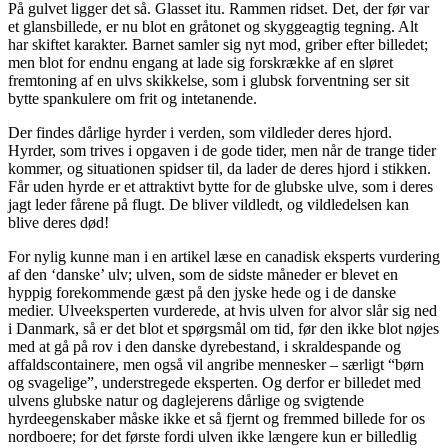
På gulvet ligger det så. Glasset itu. Rammen ridset. Det, der før var
et glansbillede, er nu blot en gråtonet og skyggeagtig tegning. Alt
har skiftet karakter. Barnet samler sig nyt mod, griber efter billedet;
men blot for endnu engang at lade sig forskrække af en sløret
fremtoning af en ulvs skikkelse, som i glubsk forventning ser sit
bytte spankulere om frit og intetanende.
Der findes dårlige hyrder i verden, som vildleder deres hjord.
Hyrder, som trives i opgaven i de gode tider, men når de trange tider
kommer, og situationen spidser til, da lader de deres hjord i stikken.
Får uden hyrde er et attraktivt bytte for de glubske ulve, som i deres
jagt leder fårene på flugt. De bliver vildledt, og vildledelsen kan
blive deres død!
For nylig kunne man i en artikel læse en canadisk eksperts vurdering
af den ‘danske’ ulv; ulven, som de sidste måneder er blevet en
hyppig forekommende gæst på den jyske hede og i de danske
medier. Ulveeksperten vurderede, at hvis ulven for alvor slår sig ned
i Danmark, så er det blot et spørgsmål om tid, før den ikke blot nøjes
med at gå på rov i den danske dyrebestand, i skraldespande og
affaldscontainere, men også vil angribe mennesker – særligt “børn
og svagelige”, understregede eksperten. Og derfor er billedet med
ulvens glubske natur og daglejerens dårlige og svigtende
hyrdeegenskaber måske ikke et så fjernt og fremmed billede for os
nordboere; for det første fordi ulven ikke længere kun er billedlig