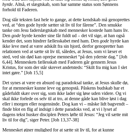
hyrde
. Altså, et slægtskab, som har samme status som Sønnens
forhold til Faderen.
Dog slår teksten fast hele to gange, at dette kendskab må genoprettes
ved, at “den gode hyrde sætter sit liv til for fårene”. Den smukke
tanke om Jesu faderslægtskab med mennesker kostede ham hans liv.
Den
gode
hyrde kender sine får fuldt ud – det vil sige, at han også
kender det, som hindrer fællesskabet med ham. Den
gode
hyrde kan
ikke leve med at være adskilt fra sin hjord, derfor genopretter han
relationen ved at sætte sit liv til, således, at Jesus, som vi læser et
sted, ved sin død kan oprejse mennesket “på den yderste dag.” [Joh
6,44]. Menneskets fællesskab med Faderen går gennem Jesus
Kristus, for som der står skrevet andetsteds: “Skilt fra mig kan I slet
intet gøre.” [Joh 15,5]
Det synes at være en absurd og paradoksal tanke, at Jesus skulle dø,
for at mennesker kunne leve og genopstå. Påskens budskab har et
gådefuldt skær over sig, som ikke lader sig løse uden videre. Og vi
skal ikke forlede os selv til at tro, at denne gåde kan blive løst i dag
eller i morgen eller nogensinde. Dog kan vi – måske lidt bagvendt –
finde blot en flig af indsigt i dette paradoks ved, at vi i lyset af
dagens tekst husker disciplen Peters løfte til Jesus: “Jeg vil sætte mit
liv til for dig”, siger Peter. [Joh 13,37-38]
Mennesket øjner mulighed for at sætte sit liv til, for at kunne