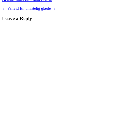
Indlægsnavigation
←
Vanvid
En umistelig glæde
→
Leave a Reply