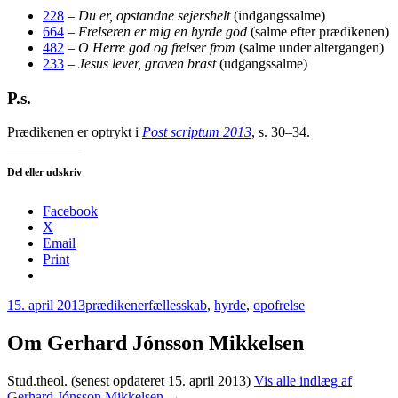
228
–
Du er, opstandne sejershelt
(indgangssalme)
664
–
Frelseren er mig en hyrde god
(salme efter prædikenen)
482
–
O Herre god og frelser from
(salme under altergangen)
233
–
Jesus lever, graven brast
(udgangssalme)
P.s.
Prædikenen er optrykt i
Post scriptum 2013
, s. 30–34.
Del eller udskriv
Facebook
X
Email
Print
15. april 2013
prædikener
fællesskab
,
hyrde
,
opofrelse
Om Gerhard Jónsson Mikkelsen
Stud.theol. (senest opdateret 15. april 2013)
Vis alle indlæg af
Gerhard Jónsson Mikkelsen
→