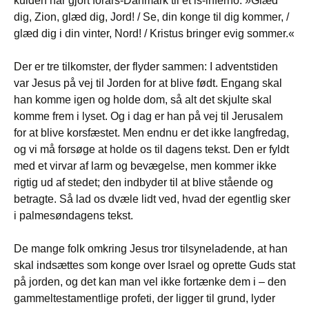
kulden har gjort forårs-Danmark til et is-inferno: »Glæd
dig, Zion, glæd dig, Jord! / Se, din konge til dig kommer, /
glæd dig i din vinter, Nord! / Kristus bringer evig sommer.«
Der er tre tilkomster, der flyder sammen: I adventstiden
var Jesus på vej til Jorden for at blive født. Engang skal
han komme igen og holde dom, så alt det skjulte skal
komme frem i lyset. Og i dag er han på vej til Jerusalem
for at blive korsfæstet. Men endnu er det ikke langfredag,
og vi må forsøge at holde os til dagens tekst. Den er fyldt
med et virvar af larm og bevægelse, men kommer ikke
rigtig ud af stedet; den indbyder til at blive stående og
betragte. Så lad os dvæle lidt ved, hvad der egentlig sker
i palme­søndagens tekst.
De mange folk omkring Jesus tror tilsyneladende, at han
skal indsættes som konge over Israel og oprette Guds stat
på jorden, og det kan man vel ikke fortænke dem i – den
gammeltestamentlige profeti, der ligger til grund, lyder