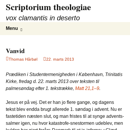
Scriptorium theologiae
Hop
til
vox clamantis in deserto
indhold
Søg
Menu
efter:
Vanvid
Thomas Hårbøl
22. marts 2013
Prædiken i Studentermenigheden i København, Trinitatis
Kirke, fredag d. 22. marts 2013 over teksten til
palmesøndag efter 1. tekstrække,
Matt 21,1–9
.
Jesus er på vej. Det er han jo flere gange, og dagens
tekst blev endda brugt allerede 1. søndag i advent. Nu er
fastetiden næsten slut, og man fristes til at synge advents-
salmer igen, nu hvor katastrofe-snestormen udeblev, men