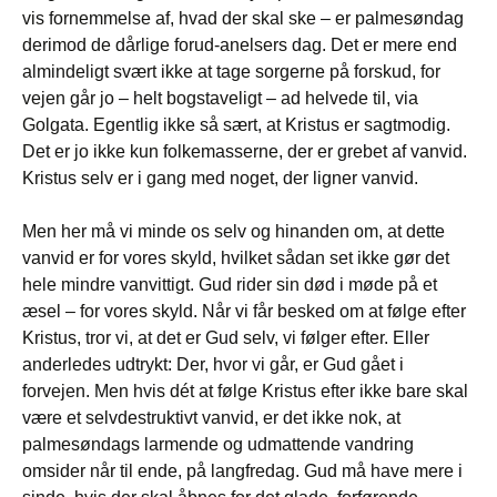
vis fornemmelse af, hvad der skal ske – er palmesøndag
derimod de dårlige forud-anelsers dag. Det er mere end
almindeligt svært ikke at tage sorgerne på forskud, for
vejen går jo – helt bogstaveligt – ad helvede til, via
Golgata. Egentlig ikke så sært, at Kristus er sagtmodig.
Det er jo ikke kun folkemasserne, der er grebet af vanvid.
Kristus selv er i gang med noget, der ligner vanvid.
Men her må vi minde os selv og hinanden om, at dette
vanvid er for vores skyld, hvilket sådan set ikke gør det
hele mindre vanvittigt. Gud rider sin død i møde på et
æsel – for vores skyld. Når vi får besked om at følge efter
Kristus, tror vi, at det er Gud selv, vi følger efter. Eller
anderledes udtrykt: Der, hvor vi går, er Gud gået i
forvejen. Men hvis dét at følge Kristus efter ikke bare skal
være et selvdestruktivt vanvid, er det ikke nok, at
palmesøndags larmende og udmattende vandring
omsider når til ende, på langfredag. Gud må have mere i