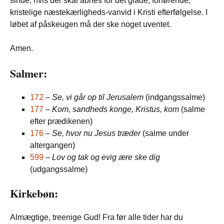
sinde, hvis der skal åbnes for det glade, forførende,
kristelige næstekærligheds-vanvid i Kristi efterfølgelse. I
løbet af påskeugen må der ske noget uventet.
Amen.
Salmer:
172
–
Se, vi går op til Jerusalem
(indgangssalme)
177
–
Kom, sandheds konge, Kristus, kom
(salme
efter prædikenen)
176
–
Se, hvor nu Jesus træder
(salme under
altergangen)
599
–
Lov og tak og evig ære ske dig
(udgangssalme)
Kirkebøn:
Almægtige, treenige Gud! Fra før alle tider har du