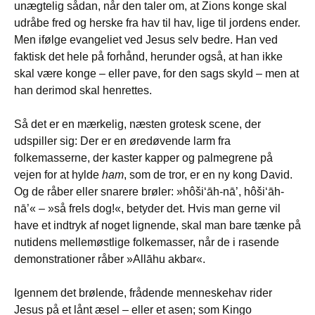
unægtelig sådan, når den taler om, at Zions konge skal
udråbe fred og herske fra hav til hav, lige til jordens ender.
Men ifølge evangeliet ved Jesus selv bedre. Han ved
faktisk det hele på forhånd, herunder også, at han ikke
skal være konge – eller pave, for den sags skyld – men at
han derimod skal henrettes.
Så det er en mærkelig, næsten grotesk scene, der
udspiller sig: Der er en øredøvende larm fra
folkemasserne, der kaster kapper og palmegrene på
vejen for at hylde
ham
, som de tror, er en ny kong David.
Og de råber eller snarere brøler: »hôši‘āh-nā’, hôši‘āh-
nā’« – »så frels dog!«, betyder det. Hvis man gerne vil
have et indtryk af noget lignende, skal man bare tænke på
nutidens mellemøstlige folkemasser, når de i rasende
demonstrationer råber »Allāhu akbar«.
Igennem det brølende, frådende menneskehav rider
Jesus på et lånt æsel – eller et asen; som Kingo