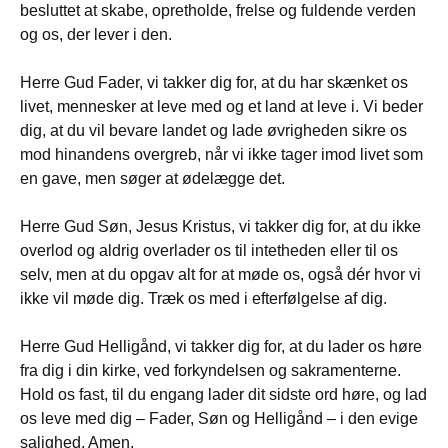
besluttet at skabe, opretholde, frelse og fuldende verden
og os, der lever i den.
Herre Gud Fader, vi takker dig for, at du har skænket os
livet, mennesker at leve med og et land at leve i. Vi beder
dig, at du vil bevare landet og lade øvrigheden sikre os
mod hinandens overgreb, når vi ikke tager imod livet som
en gave, men søger at ødelægge det.
Herre Gud Søn, Jesus Kristus, vi takker dig for, at du ikke
overlod og aldrig overlader os til intetheden eller til os
selv, men at du opgav alt for at møde os, også dér hvor vi
ikke vil møde dig. Træk os med i efterfølgelse af dig.
Herre Gud Helligånd, vi takker dig for, at du lader os høre
fra dig i din kirke, ved forkyndelsen og sakramenterne.
Hold os fast, til du engang lader dit sidste ord høre, og lad
os leve med dig – Fader, Søn og Helligånd – i den evige
salighed. Amen.