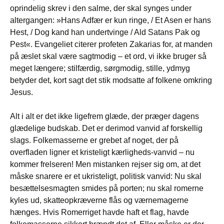
oprindelig skrev i den salme, der skal synges under
altergangen: »Hans Adfær er kun ringe, / Et Asen er hans
Hest, / Dog kand han undertvinge / Ald Satans Pak og
Pest«. Evangeliet citerer profeten Zakarias for, at manden
på æslet skal være sagtmodig – et ord, vi ikke bruger så
meget længere; stilfærdig, sørgmodig, stille, ydmyg
betyder det, kort sagt det stik modsatte af folkene omkring
Jesus.
Alt i alt er det ikke ligefrem glæde, der præger dagens
glædelige budskab. Det er derimod vanvid af forskellig
slags. Folkemasserne er grebet af noget, der på
overfladen ligner et kristeligt kærligheds-vanvid – nu
kommer frelseren! Men mistanken rejser sig om, at det
måske snarere er et ukristeligt, politisk vanvid: Nu skal
besættelsesmagten smides på porten; nu skal romerne
kyles ud, skatteopkræverne flås og værnemagerne
hænges. Hvis Romerriget havde haft et flag, havde