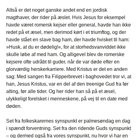
Altså er det noget ganske andet end en jordisk
magthaver, der rider på æslet. Hvis Jesus for eksempel
havde været romersk kejser eller general, havde han ikke
redet på et æsel, men derimod kørt i et triumftog, og der
havde stået en slave bag ham, der havde hvisket til ham:
»Husk, at du er dødelig!«, for at storhedsvanviddet ikke
skulle løbe af med ham. Og alligevel blev de romerske
kejsere ofte udråbt til guder, når de var døde efter en
glorværdig herskerkarriere. Med Kristus er det en anden
sag: Med sangen fra Filipperbrevet i baghovedet tror vi, at
han, Jesus Kristus, var en del af den treenige Gud fra før
alting, før alle tider. Og her rider han så på et æsel,
ulykkeligt forelsket i menneskene, på vej til en date med
døden.
Set fra folkeskarernes synspunkt er palmesøndag en dag
i spændt forventning. Set fra den ridende Guds synspunkt
– og dermed også fra vores synspunkt, nu hvor vi har en