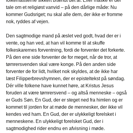
folkemasserne sikkert brændt det af. Eller måske er der
tale om et religiøst vanvid – på den dårlige måde: Nu
kommer Gudsriget; nu skal alle dem, der ikke er fromme
nok, ryddes af vejen.
Den sagtmodige mand på æslet ved godt, hvad der er i
vente, og han ved, at han vil komme til at skuffe
folkeskarernes forventning, fordi de forventer det forkerte.
På den ene side forventer de for meget, når de tror, at
tømrersvenden skal være konge. På den anden side
forventer de for lidt, hvilket nok skyldes, at de ikke har
læst Filipperbrevs­hymnen, der er episteltekst på søndag.
Dér ville folkene have kunnet høre, at Kristus Jesus
foruden at være tømrersvend – og altså menneske – også
er Guds Søn. En Gud, der er steget ned fra himlen og er
kommet til jorden for at møde de mennesker, der ikke vil
kendes ved ham. En Gud, der er ulykkeligt forelsket i
menneskene. En ulykkeligt forelsket Gud, der i
sagtmodighed rider endnu en afvisning i møde.