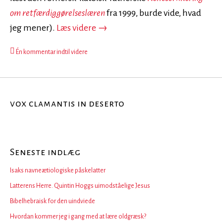
om retfærdiggørelseslæren
fra 1999, burde vide, hvad
Økumenisk bål og brand
jeg mener).
Læs videre
→
Én kommentar indtil videre
vox clamantis in deserto
Seneste indlæg
Isaks navneætiologiske påskelatter
Latterens Herre. Quintin Hoggs uimodståelige Jesus
Bibelhebraisk for den uindviede
Hvordan kommer jeg i gang med at lære oldgræsk?