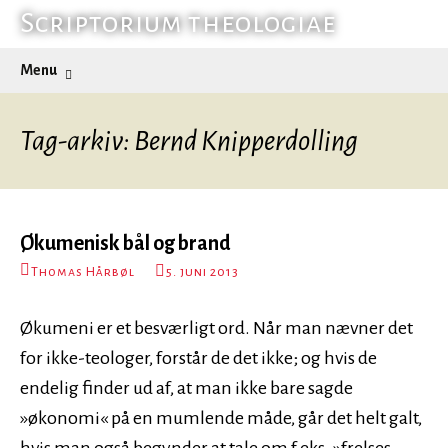
Hop
Scriptorium theologiae
til
Søg
Menu
indhold
efter:
Tag-arkiv: Bernd Knipperdolling
Økumenisk bål og brand
Thomas Hårbøl
5. juni 2013
Økumeni er et besværligt ord. Når man nævner det
for ikke-teologer, forstår de det ikke; og hvis de
endelig finder ud af, at man ikke bare sagde
»økonomi« på en mumlende måde, går det helt galt,