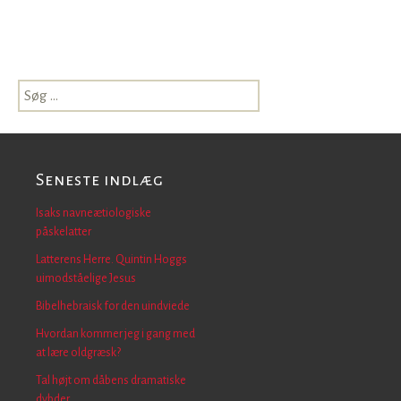
Søg
efter:
Seneste indlæg
Isaks navneætiologiske
påskelatter
Latterens Herre. Quintin Hoggs
uimodståelige Jesus
Bibelhebraisk for den uindviede
Hvordan kommer jeg i gang med
at lære oldgræsk?
Tal højt om dåbens dramatiske
dybder