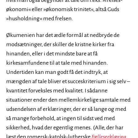
hvis man også begynder at tale om f.eks. »frelses-
økonomi« eller »økonomisk trinitet«, altså Guds
»husholdning« med frelsen.
Økumenien har det ædle formål at nedbryde de
modsætninger, der skiller de kristne kirker fra
hinanden, eller i det mindste bare at få
kirkesamfundene til at tale med hinanden.
Undertiden kan man godt få det indtryk, at
mængden af tale bliver et succeskriterium i sig selv –
kvantitet forveksles med kvalitet. I sådanne
situationer ender den mellemkirkelige samtale med
udsendelsen af erklæringer, der er så lange og med
så mange forbehold, at ingen til sidst ved med
sikkerhed, hvad der egentlig menes. (Alle, der har
læst den romersk-katolsk-lutherske
Fælleserklæring