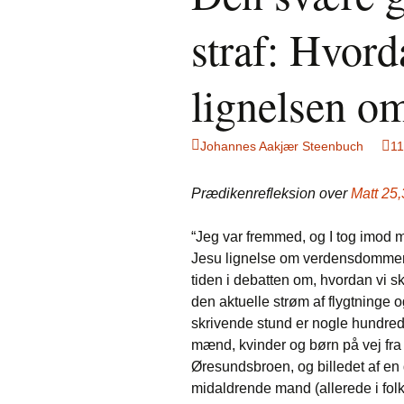
straf: Hvord
lignelsen 
Johannes Aakjær Steenbuch
11
Prædikenrefleksion over
Matt 25
“Jeg var fremmed, og I tog imod m
Jesu lignelse om verdensdommen 
tiden i debatten om, hvordan vi s
den aktuelle strøm af flygtninge o
skrivende stund er nogle hundred
mænd, kvinder og børn på vej fra
Øresundsbroen, og billedet af en
midaldrende mand (allerede i fo