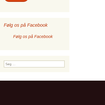
Følg os på Facebook
Følg os på Facebook
af: Hvordan skal vi forstå lignelsen om verdensdommen?
Søg
efter: