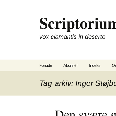
Hop
til
Scriptorium
indhold
vox clamantis in deserto
Forside
Abonnér
Indeks
Om
Tag-arkiv: Inger Støjb
Den svære g