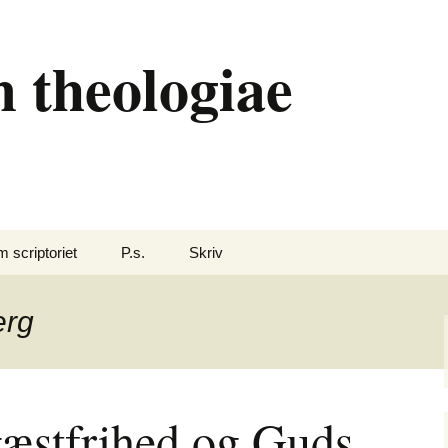
 theologiae
 scriptoriet
P.s.
Skriv
erg
æstfrihed og Guds