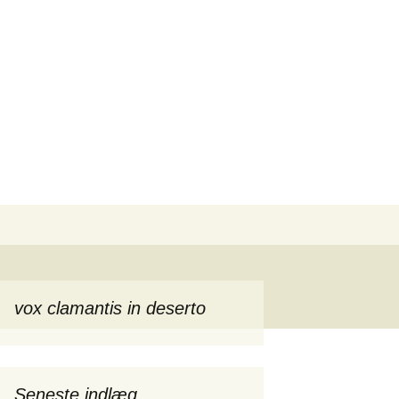
Søg
efter:
vox clamantis in deserto
Seneste indlæg