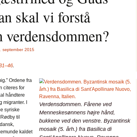
an skal vi forstå
om verdensdommen?
. september 2015
,31–46
.
ig.” Ordene fra
citeres for
kal håndtere
g migranter. I
Verdensdommen
. Fårene ved
e syriske
Menneskesønnens højre hånd,
 Rødby til
bukkene ved den venstre. Byzantinsk
 dansk,
mosaik (5. årh.) fra Basilica di
lkemunde kaldet