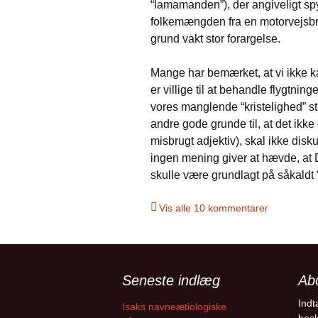
“lamamanden”), der angiveligt spy
folkemængden fra en motorvejsb
grund vakt stor forargelse.
Mange har bemærket, at vi ikke kan 
er villige til at behandle flygtnin
vores manglende “kristelighed” sti
andre gode grunde til, at det ikke g
misbrugt adjektiv), skal ikke diskut
ingen mening giver at hævde, at 
skulle være grundlagt på såkaldt 
Vis alle 10 kommentarer
Seneste indlæg
Ab
Indt
Isaks navneætiologiske