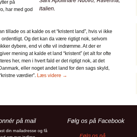
Sant’Apollinare Nuovo, Ravenna,
tter på
Italien.
ro, har med god
tillade os at kalde os et “kristent land”, hvis vi ikke
ge ordentligt. Og det kan da være rigtigt nok, selvom
kker dybere, end vi ofte vil indrømme. At der er
iver mening at kalde et land “kristent” (et alt for ofte
eres her, men i hvert fald er det rigtigt nok, at det
Danmark, eller noget andet land for den sags skyld,
Den svære gæstfrihed og Guds str
“kristne værdier”.
Læs videre
→
onnér på mail
Følg os på Facebook
ast din mailadresse og få
Følg os på