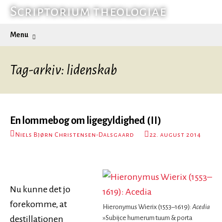
Hop
Scriptorium theologiae
til
Søg
Menu
indhold
efter:
Tag-arkiv: lidenskab
En lommebog om ligegyldighed (II)
Niels Bjørn Christensen-Dalsgaard
22. august 2014
Nu kunne det jo
forekomme, at
Hieronymus Wierix (1553–1619):
Acedia
destillationen
»Subijce humerum tuum & porta