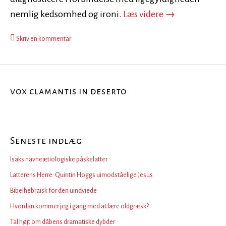
En lommebog om
nemlig kedsomhed og ironi.
Læs videre
→
Skriv en kommentar
vox clamantis in deserto
Seneste indlæg
Isaks navneætiologiske påskelatter
Latterens Herre. Quintin Hoggs uimodståelige Jesus
Bibelhebraisk for den uindviede
Hvordan kommer jeg i gang med at lære oldgræsk?
Tal højt om dåbens dramatiske dybder