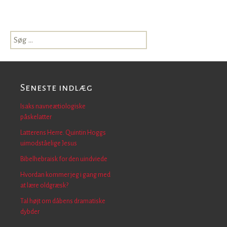
Søg
efter:
Seneste indlæg
Isaks navneætiologiske
påskelatter
Latterens Herre. Quintin Hoggs
uimodståelige Jesus
Bibelhebraisk for den uindviede
Hvordan kommer jeg i gang med
at lære oldgræsk?
Tal højt om dåbens dramatiske
dybder