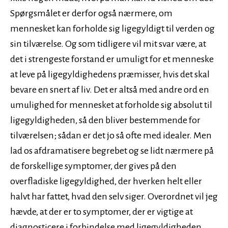
Spørgsmålet er derfor også nærmere, om
mennesket kan forholde sig ligegyldigt til verden og
sin tilværelse. Og som tidligere vil mit svar være, at
det i strengeste forstand er umuligt for et menneske
at leve på ligegyldighedens præmisser, hvis det skal
bevare en snert af liv. Det er altså med andre ord en
umulighed for mennesket at forholde sig absolut til
ligegyldigheden, så den bliver bestemmende for
tilværelsen; sådan er det jo så ofte med idealer. Men
lad os afdramatisere begrebet og se lidt nærmere på
de forskellige symptomer, der gives på den
overfladiske ligegyldighed, der hverken helt eller
halvt har fattet, hvad den selv siger. Overordnet vil jeg
hævde, at der er to symptomer, der er vigtige at
diagnosticere i forbindelse med ligegyldigheden