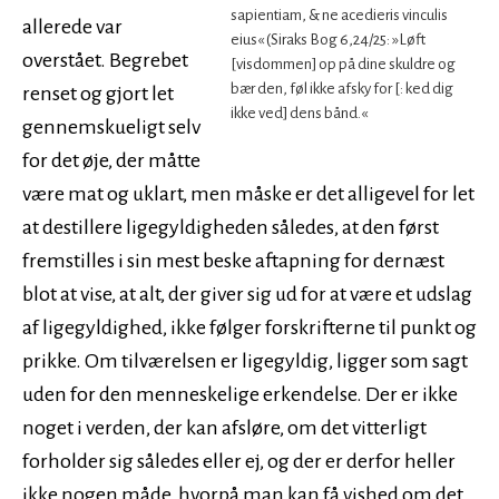
sapientiam, & ne acedieris vinculis
allerede var
eius« (Siraks Bog 6,24/25: »Løft
overstået. Begrebet
[visdommen] op på dine skuldre og
bær den, føl ikke afsky for [: ked dig
renset og gjort let
ikke ved] dens bånd.«
gennemskueligt selv
for det øje, der måtte
være mat og uklart, men måske er det alligevel for let
at destillere ligegyldigheden således, at den først
fremstilles i sin mest beske aftapning for dernæst
blot at vise, at alt, der giver sig ud for at være et udslag
af ligegyldighed, ikke følger forskrifterne til punkt og
prikke. Om tilværelsen er ligegyldig, ligger som sagt
uden for den menneskelige erkendelse. Der er ikke
noget i verden, der kan afsløre, om det vitterligt
forholder sig således eller ej, og der er derfor heller
ikke nogen måde, hvorpå man kan få vished om det.