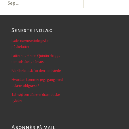
Søg
efter:
Seneste indlæg
Isaks navneætiologiske
påskelatter
Latterens Herre. Quintin Hoggs
uimodståelige Jesus
Bibelhebraisk for den uindviede
Hvordan kommer jeg i gang med
at lære oldgræsk?
Tal højt om dåbens dramatiske
dybder
Abonnér på mail