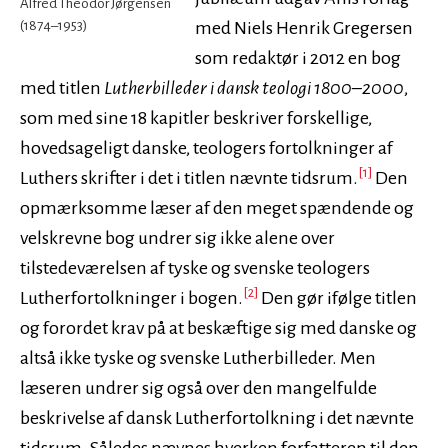
Alfred Theodor Jørgensen
(1874–1953)
med Niels Henrik Gregersen
som redaktør i 2012 en bog
med titlen
Lutherbilleder i dansk teologi 1800–2000
,
som med sine 18 kapitler beskriver forskellige,
hovedsageligt danske, teologers fortolkninger af
[1]
Luthers skrifter i det i titlen nævnte tidsrum.
Den
opmærksomme læser af den meget spændende og
velskrevne bog undrer sig ikke alene over
tilstedeværelsen af tyske og svenske teologers
[2]
Lutherfortolkninger i bogen.
Den gør ifølge titlen
og forordet krav på at beskæftige sig med danske og
altså ikke tyske og svenske Lutherbilleder. Men
læseren undrer sig også over den mangelfulde
beskrivelse af dansk Lutherfortolkning i det nævnte