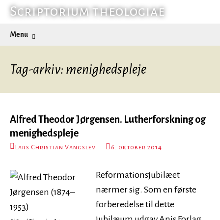
Hop
Scriptorium theologiae
til
Søg
Menu
indhold
efter:
Tag-arkiv: menighedspleje
Alfred Theodor Jørgensen. Lutherforskning og
menighedspleje
Lars Christian Vangslev
6. oktober 2014
Reformationsjubilæet
nærmer sig. Som en første
forberedelse til dette
jubilæum udgav Anis Forlag