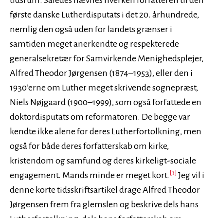
tidsrum. Således nævnes hverken forfatteren til den
første danske Lutherdisputats i det 20. århundrede,
nemlig den også uden for landets grænser i
samtiden meget anerkendte og respekterede
generalsekretær for Samvirkende Menighedsplejer,
Alfred Theodor Jørgensen (1874–1953), eller den i
1930’erne om Luther meget skrivende sognepræst,
Niels Nøjgaard (1900–1999), som også forfattede en
doktordisputats om reformatoren. De begge var
kendte ikke alene for deres Lutherfortolkning, men
også for både deres forfatterskab om kirke,
kristendom og samfund og deres kirkeligt-sociale
[3]
engagement. Mands minde er meget kort.
Jeg vil i
denne korte tidsskriftsartikel drage Alfred Theodor
Jørgensen frem fra glemslen og beskrive dels hans