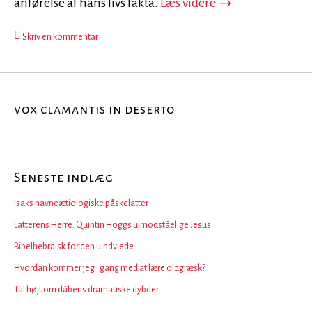
Alfred Theodor J
anførelse af hans livs fakta.
Læs videre
→
Skriv en kommentar
vox clamantis in deserto
Seneste indlæg
Isaks navneætiologiske påskelatter
Latterens Herre. Quintin Hoggs uimodståelige Jesus
Bibelhebraisk for den uindviede
Hvordan kommer jeg i gang med at lære oldgræsk?
Tal højt om dåbens dramatiske dybder