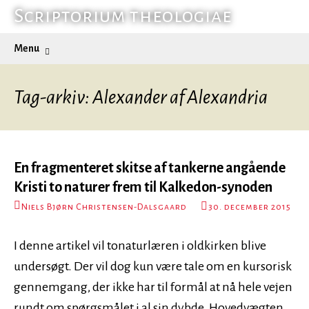
Hop
Scriptorium theologiae
til
Søg
Menu
indhold
efter:
Tag-arkiv: Alexander af Alexandria
En fragmenteret skitse af tankerne angående
Kristi to naturer frem til Kalkedon-synoden
Niels Bjørn Christensen-Dalsgaard
30. december 2015
I denne artikel vil tonaturlæren i oldkirken blive
undersøgt. Der vil dog kun være tale om en kursorisk
gennemgang, der ikke har til formål at nå hele vejen
rundt om spørgsmålet i al sin dybde. Hovedvægten