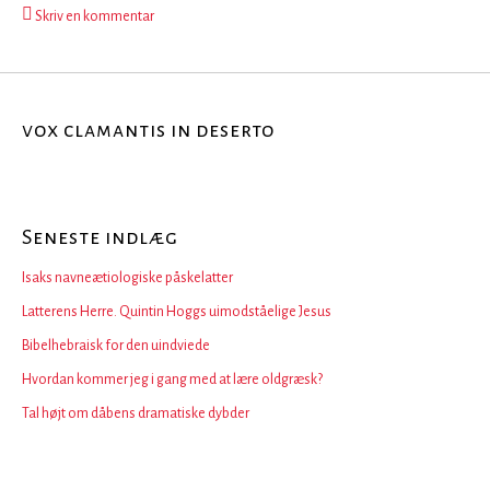
Skriv en kommentar
vox clamantis in deserto
Seneste indlæg
Isaks navneætiologiske påskelatter
Latterens Herre. Quintin Hoggs uimodståelige Jesus
Bibelhebraisk for den uindviede
Hvordan kommer jeg i gang med at lære oldgræsk?
Tal højt om dåbens dramatiske dybder