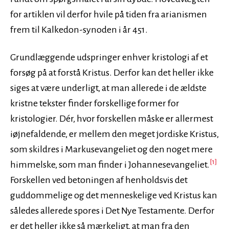
for artiklen vil derfor hvile på tiden fra arianismen
frem til Kalkedon-synoden i år 451.
Grundlæggende udspringer enhver kristologi af et
forsøg på at forstå Kristus. Derfor kan det heller ikke
siges at være underligt, at man allerede i de ældste
kristne tekster finder forskellige former for
kristologier. Dér, hvor forskellen måske er allermest
iøjnefaldende, er mellem den meget jordiske Kristus,
som skildres i Markusevangeliet og den noget mere
[1]
himmelske, som man finder i Johannesevangeliet.
Forskellen ved betoningen af henholdsvis det
guddommelige og det menneskelige ved Kristus kan
således allerede spores i Det Nye Testamente. Derfor
er det heller ikke så mærkeligt, at man fra den