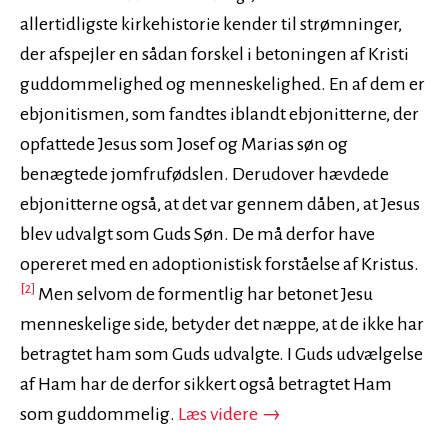
allertidligste kirkehistorie kender til strømninger,
der afspejler en sådan forskel i betoningen af Kristi
guddommelighed og menneskelighed. En af dem er
ebjonitismen, som fandtes iblandt ebjonitterne, der
opfattede Jesus som Josef og Marias søn og
benægtede jomfrufødslen. Derudover hævdede
ebjonitterne også, at det var gennem dåben, at Jesus
blev udvalgt som Guds Søn. De må derfor have
opereret med en adoptionistisk forståelse af Kristus.
[2]
Men selvom de formentlig har betonet Jesu
menneskelige side, betyder det næppe, at de ikke har
betragtet ham som Guds udvalgte. I Guds udvælgelse
af Ham har de derfor sikkert også betragtet Ham
En fragmenteret skitse 
som guddommelig.
Læs videre
→