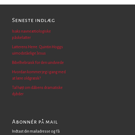
Seneste indlæg
Isaks navneætiologiske
påskelatter
Latterens Herre. Quintin Hoggs
uimodståelige Jesus
Bibelhebraisk for den uindviede
Hvordan kommer jeg i gang med
at lære oldgræsk?
Tal højt om dåbens dramatiske
dybder
Abonnér på mail
Indtast din mailadresse og få