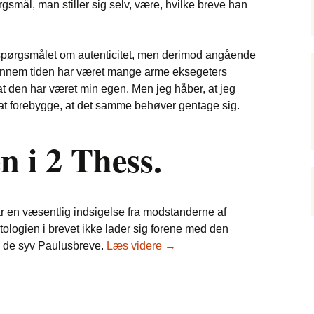
rgsmål, man stiller sig selv, være, hvilke breve han
ke spørgsmålet om autenticitet, men derimod angående
gennem tiden har været mange arme eksegeters
at den har været min egen. Men jeg håber, at jeg
 at forebygge, at det samme behøver gentage sig.
n i 2 Thess.
 en væsentlig indsigelse fra modstanderne af
atologien i brevet ikke lader sig forene med den
En undersøgelse af eskatolog
 i de syv Paulusbreve.
Læs videre
→