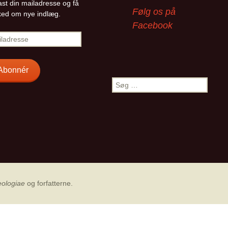
ast din mailadresse og få
Følg os på
ed om nye indlæg.
Facebook
adresse
Abonnér
Søg
efter:
eologiae
og forfatterne.