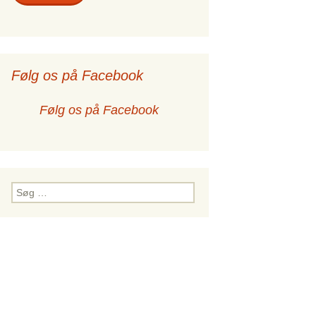
Følg os på Facebook
Følg os på Facebook
Søg
efter:
ien i Andet Thessalonikerbrev