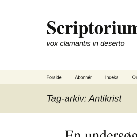
Hop
til
Scriptorium
indhold
vox clamantis in deserto
Forside
Abonnér
Indeks
Om
Tag-arkiv: Antikrist
En undersøg