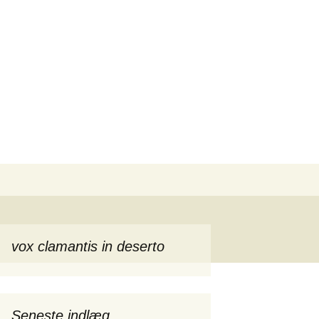
Søg
efter:
vox clamantis in deserto
Seneste indlæg