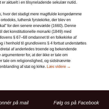
 er aktuelt i en tilsyneladende sekulær nutid.
k, hvor det stadigt mere magtfulde kongedømme
ortodoks, luthersk fyrstekirke, der blev en
kat”
for den senere enevælde (1660). Denne
til det konstitutionelle monarki (1849) med
ndlovens § 67–68 omdannet til en folkekirke af
og i henhold til grundlovens § 4 fortsat understøttes
 mindretal af anderledes troende og bekendende
e argumenterer for, at der ikke er tale om
 er tale om religionslighed, og sidstnævnte
Det store dyr i åbenbari
blanding af stat og kirke.
Læs videre
→
onnér på mail
Følg os på Facebook