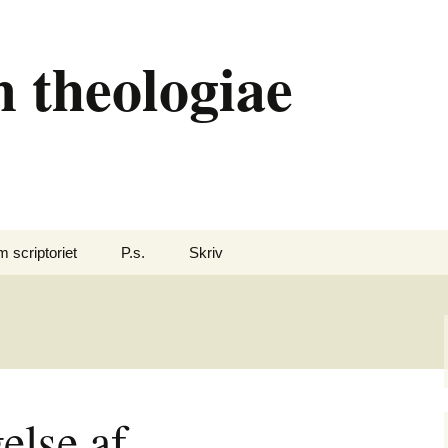
 theologiae
 scriptoriet
P.s.
Skriv
else af