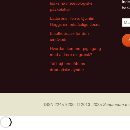
Indt
Isaks navneætiologiske
besk
påskelatter
Latterens Herre. Quintin
Mail
Hoggs uimodståelige Jesus
Bibelhebraisk for den
uindviede
Hvordan kommer jeg i gang
med at lære oldgræsk?
Tal højt om dåbens
dramatiske dybder
ISSN 2245-9200. © 2013–2025
Scriptorium th