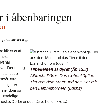
r i åbenbaringen
2014
 politiske teologi
itik er et af
 mest
ivt har
var. Der er dog
Tilbedelsen af dyret
(Åb 13,2)
il blandt de
Albrecht Dürer:
Das siebenköpfige
smål, fordi
Tier aus dem Meer und das Tier mit
ns riger er
den Lammshörnern
(udsnit)
kristendom og
en uendelige
neske. Derfor er det måske heller ikke så