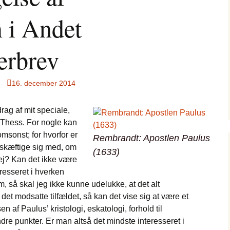
n i Andet
erbrev
16. december 2014
drag af mit speciale,
 Thess. For nogle kan
msonst; for hvorfor er
Rembrandt:
Apostlen Paulus
eskæftige sig med, om
(1633)
 ej? Kan det ikke være
resseret i hverken
m, så skal jeg ikke kunne udelukke, at det alt
et modsatte tilfældet, så kan det vise sig at være et
 af Paulus’ kristologi, eskatologi, forhold til
e punkter. Er man altså det mindste interesseret i