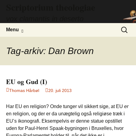
Scriptorium theologiae
Hop
til
vox clamantis in deserto
indhold
Søg
Menu
efter:
Tag-arkiv: Dan Brown
EU og Gud (I)
Thomas Hårbøl
20. juli 2013
Har EU en religion? Onde tunger vil sikkert sige, at EU
er
en religion, og der er da unægtelig også religiøse træk i
EU’s ikonografi. Eksempelvis er denne statue opstillet
uden for Paul-Henri Spaak-bygningen i Bruxelles, hvor
Europa-Parlamentet holder til, når det ikke er i