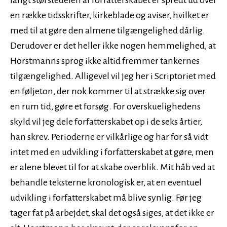
langt størstedelen af forfatterskabet er spredt ud over
en række tidsskrifter, kirkeblade og aviser, hvilket er
med til at gøre den almene tilgængelighed dårlig.
Derudover er det heller ikke nogen hemmelighed, at
Horstmanns sprog ikke altid fremmer tankernes
tilgængelighed. Alligevel vil jeg her i Scriptoriet med
en føljeton, der nok kommer til at strække sig over
en rum tid, gøre et forsøg. For overskuelighedens
skyld vil jeg dele forfatterskabet op i de seks årtier,
han skrev. Perioderne er vilkårlige og har for så vidt
intet med en udvikling i forfatterskabet at gøre, men
er alene blevet til for at skabe overblik. Mit håb ved at
behandle teksterne kronologisk er, at en eventuel
udvikling i forfatterskabet må blive synlig. Før jeg
tager fat på arbejdet, skal det også siges, at det ikke er