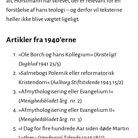
alt, Horstmann har skrevet, der er relevant for en
forståelse af hans teologi – og derfor vil teksterne
heller ikke blive vægtet ligeligt.
Artikler fra 1940’erne
»Ole Borch og hans Kollegium« (
Kristeligt
Dagblad
1941 25/5)
»Salmebogs Polemik eller reformatorisk
Kristendom« (
Aalborg Stiftstidende
1943 15/2)
»Afmythologisering eller Evangelium I«
(
Menighedsbladet
årg. nr. 2)
»Afmythologisering eller Evangelium II«
(
Menighedsbladet
årg. nr. 3)
»I Dag for fire hundrede Aar siden døde Martin
Luther« (
Vendsyssel Tidende
1946 18/2)