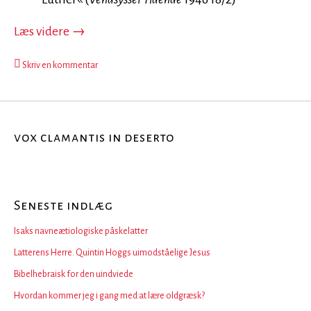
Johannes Horstmann (I)
Læs videre
→
Skriv en kommentar
vox clamantis in deserto
Seneste indlæg
Isaks navneætiologiske påskelatter
Latterens Herre. Quintin Hoggs uimodståelige Jesus
Bibelhebraisk for den uindviede
Hvordan kommer jeg i gang med at lære oldgræsk?