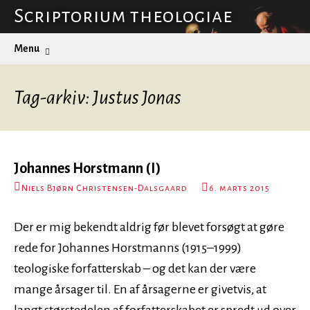
Hop
Scriptorium theologiae
til
Søg
Menu
indhold
efter:
Tag-arkiv: Justus Jonas
Johannes Horstmann (I)
Niels Bjørn Christensen-Dalsgaard
6. marts 2015
Der er mig bekendt aldrig før blevet forsøgt at gøre
rede for Johannes Horstmanns (1915–1999)
teologiske forfatterskab – og det kan der være
mange årsager til. En af årsagerne er givetvis, at