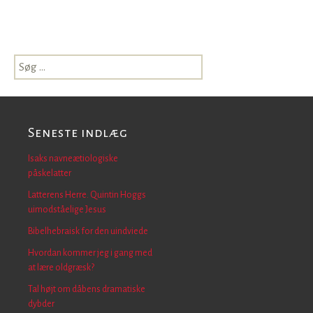
Søg
efter:
Seneste indlæg
Isaks navneætiologiske
påskelatter
Latterens Herre. Quintin Hoggs
uimodståelige Jesus
Bibelhebraisk for den uindviede
Hvordan kommer jeg i gang med
at lære oldgræsk?
Tal højt om dåbens dramatiske
dybder