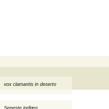
Søg
efter:
vox clamantis in deserto
Seneste indlæg