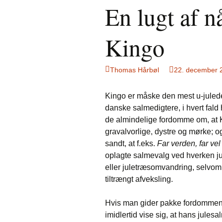
En lugt af n
Kingo
Thomas Hårbøl
22. december 
Kingo er måske den mest u-julede
danske salmedigtere, i hvert fald 
de almindelige fordomme om, at 
gravalvorlige, dystre og mørke; o
sandt, at f.eks.
Far verden, far vel
oplagte salmevalg ved hverken j
eller juletræsomvandring, selvo
tiltrængt afveksling.
Hvis man gider pakke fordommene 
imidlertid vise sig, at hans julesa