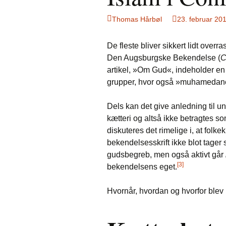
Thomas Hårbøl
23. februar 20
De fleste bliver sikkert lidt overr
Den Augsburgske Bekendelse (
C
artikel, »Om Gud«, indeholder e
grupper, hvor også »muhamedanern
Dels kan det give anledning til u
kætteri og altså ikke betragtes s
diskuteres det rimelige i, at folke
bekendelsesskrift ikke blot tager st
gudsbegreb, men også aktivt går
[3]
bekendelsens eget.
Hvornår, hvordan og hvorfor blev