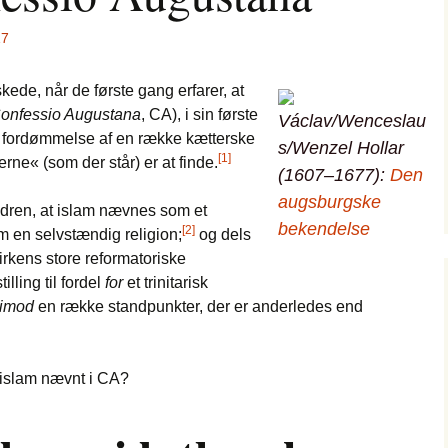
17
askede, når de første gang erfarer, at
onfessio Augustana
, CA), i sin første
Václav/Wenceslau
n fordømmelse af en række kætterske
s/Wenzel Hollar
[1]
e« (som der står) er at finde.
(1607–1677):
Den
augsburgske
ndren, at islam nævnes som et
bekendelse
[2]
om en selvstændig religion;
og dels
kirkens store reformatoriske
illing til fordel
for
et trinitarisk
imod
en række standpunkter, der er anderledes end
 islam nævnt i CA?