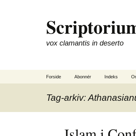
Hop
til
Scriptorium
indhold
vox clamantis in deserto
Forside
Abonnér
Indeks
Om
Tag-arkiv: Athanasia
Islam i Con