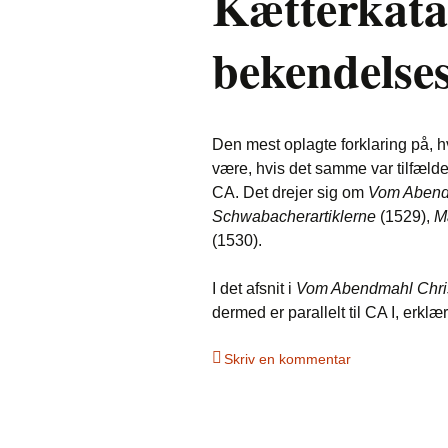
Kætterkatal
bekendelses
Den mest oplagte forklaring på, h
være, hvis det samme var tilfældet
CA. Det drejer sig om
Vom Abendm
Schwabacherartiklerne
(1529),
M
(1530).
I det afsnit i
Vom Abendmahl Chris
dermed er parallelt til CA I, erkl
Skriv en kommentar