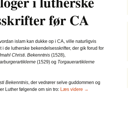
oger i lutherske
skrifter før CA
vordan islam kan dukke op i CA, ville naturligvis
 i de lutherske bekendelsesskrifter, der gik forud for
ahl Christi. Bekenntnis
(1528),
arburgerartiklerne
(1529) og
Torgauerartiklerne
ti Bekenntnis
, der vedrører selve guddommen og
Islam i Confessio Au
ærer Luther følgende om sin tro:
Læs videre
→