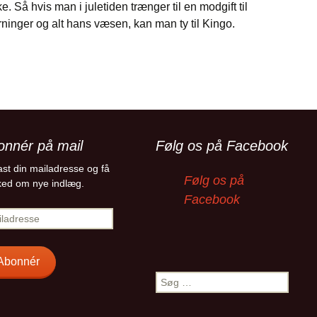
 Så hvis man i juletiden trænger til en modgift til
inger og alt hans væsen, kan man ty til Kingo.
 med Kingo
onnér på mail
Følg os på Facebook
ast din mailadresse og få
Følg os på
ed om nye indlæg.
Facebook
adresse
Abonnér
Søg
efter: