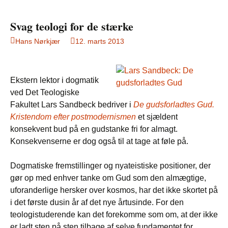
Svag teologi for de stærke
Hans Nørkjær
12. marts 2013
Ekstern lektor i dogmatik
ved Det Teologiske
Fakultet Lars Sandbeck bedriver i
De gudsforladtes Gud.
Kristendom efter postmodernismen
et sjældent
konsekvent bud på en gudstanke fri for almagt.
Konsekvenserne er dog også til at tage at føle på.
Dogmatiske fremstillinger og nyateistiske positioner, der
gør op med enhver tanke om Gud som den almægtige,
uforanderlige hersker over kosmos, har det ikke skortet på
i det første dusin år af det nye årtusinde. For den
teologistuderende kan det forekomme som om, at der ikke
er ladt sten på sten tilbage af selve fundamentet for