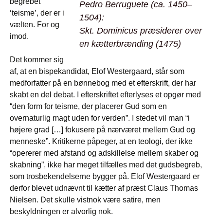
begrebet
Pedro Berruguete (ca. 1450–
‘teisme’, der er i
1504):
vælten. For og
Skt. Dominicus præsiderer over
imod.
en kætterbrænding
(1475)
Det kommer sig
af, at en bispekandidat, Elof Westergaard, står som
medforfatter på en bønnebog med et efterskrift, der har
skabt en del debat. I efterskriftet efterlyses et opgør med
“den form for teisme, der placerer Gud som en
overnaturlig magt uden for verden”. I stedet vil man “i
højere grad […] fokusere på nærværet mellem Gud og
menneske”. Kritikerne påpeger, at en teologi, der ikke
“opererer med afstand og adskillelse mellem skaber og
skabning”, ikke har meget tilfælles med det gudsbegreb,
som trosbekendelserne bygger på. Elof Westergaard er
derfor blevet udnævnt til kætter af præst Claus Thomas
Nielsen. Det skulle vistnok være satire, men
beskyldningen er alvorlig nok.