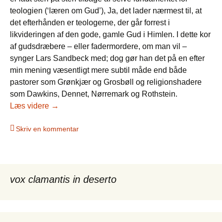
teologien (‘læren om Gud’), Ja, det lader nærmest til, at
det efterhånden er teologerne, der går forrest i
likvideringen af den gode, gamle Gud i Himlen. I dette kor
af gudsdræbere – eller fadermordere, om man vil –
synger Lars Sandbeck med; dog gør han det på en efter
min mening væsentligt mere subtil måde end både
pastorer som Grønkjær og Grosbøll og religionshadere
som Dawkins, Dennet, Nørremark og Rothstein.
Svag teologi for de stærke
Læs videre
→
Skriv en kommentar
vox clamantis in deserto