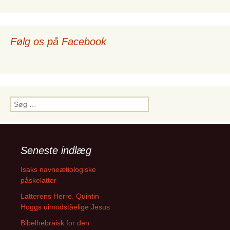
Følg os på Facebook
Søg
efter:
Seneste indlæg
Isaks navneætiologiske
påskelatter
Latterens Herre. Quintin
Hoggs uimodståelige Jesus
Bibelhebraisk for den