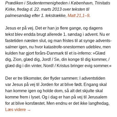
Prædiken i Studentermenigheden i København, Trinitatis
Kirke, fredag d. 22. marts 2013 over teksten til
palmesøndag efter 1. tekstrække,
Matt 21,1–9
.
Jesus er på vej. Det er han jo flere gange, og dagens
tekst blev endda brugt allerede 1. søndag i advent. Nu er
fastetiden næsten slut, og man fristes til at synge advents-
salmer igen, nu hvor katastrofe-snestormen udeblev, men
kulden har gjort forårs-Danmark til et is-inferno: »Glæd
dig, Zion, glæd dig, Jord! / Se, din konge til dig kommer, /
glæd dig i din vinter, Nord! / Kristus bringer evig sommer.«
Der er tre tilkomster, der flyder sammen: I adventstiden
var Jesus på vej til Jorden for at blive født. Engang skal
han komme igen og holde dom, så alt det skjulte skal
komme frem i lyset. Og i dag er han på vej til Jerusalem
for at blive korsfæstet. Men endnu er det ikke langfredag,
Vanvid
Læs videre
→