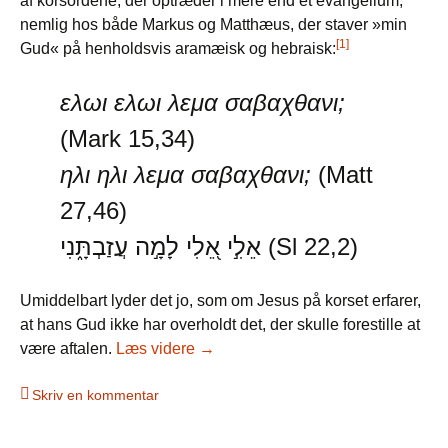
af korsordene, der optræder i mere end ét evangelium,
nemlig hos både Markus og Matthæus, der staver »min
[1]
Gud« på henholdsvis aramæisk og hebraisk:
ελωι ελωι λεμα σαβαχθανι;
(Mark 15,34)
ηλι ηλι λεμα σαβαχθανι;
(Matt
27,46)
אֵלִ֣י אֵ֭לִי לָמָ֣ה עֲזַבְתָּ֑נִי (Sl 22,2)
Umiddelbart lyder det jo, som om Jesus på korset erfarer,
at hans Gud ikke har overholdt det, der skulle forestille at
Min Gud, min Gud – om dårlig ekse
være aftalen.
Læs videre
→
Skriv en kommentar