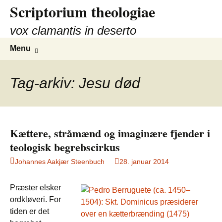
Scriptorium theologiae
Hop
til
vox clamantis in deserto
indhold
Søg
Menu
efter:
Tag-arkiv: Jesu død
Kættere, stråmænd og imaginære fjender i
teologisk begrebscirkus
Johannes Aakjær Steenbuch
28. januar 2014
Præster elsker
ordkløveri. For
tiden er det