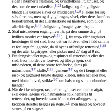
siden i nærmeste fæstning, og kvindfolkene i tugthuset, og
[12]
der, som de mest udædiske,
farligste og foragteligste
[13]
blandt alle uærlige slaver og misdædere,
ej alene for sig
selv forvares, men og daglig bruges, såvel, efter deres kræfters
beskaffenhed, til det allerstærkeste og hårdeste, som til det
[14]
allerliderligste,
hånligste og foragteligste arbejde.
Skal misdæderen engang hvert år, på den samme dag, på
[15]
hvilken mordet var forøvet
[…], fra rasp- eller tugthuset
henbringes til det sted, hvor det var forøvet, eller i fald samme
[16]
er for langt fraliggende, da til byens offentlige rettersted,
og der atter kagstryges, eller piskes med 27 slag af 9 ris.
Fra fængslet eller tugt- og rasphuset til retterstedet eller det
sted, hvor mordet var forøvet, og tilbage igen, skal
misdæderen, til desto større forhånelse, føres på
[17]
[18]
[19]
natmandens
sluffe,
i gemene
og de i fængslet eller
rasp- og tugthuset brugte daglige klæder, uden hat eller hue,
[20]
med blottet hoved, strikke
om halsen og sammenbundne
hænder.
Når de i fæstningen, rasp- eller tugthuset ved døden afgår,
skal deres legeme ved natmandens folk henføres til
retterstedet, og hovedet samt hånden der afhugges, og
[21]
kroppen derefter lægges på stejle,
men hånd og hovedet
sættes på en stage.«