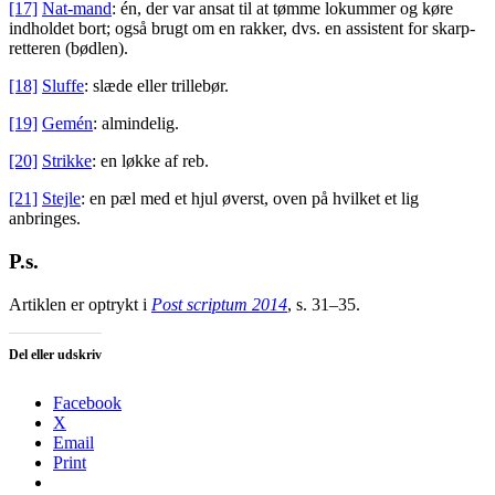
[17]
Nat-mand
: én, der var ansat til at tømme lokummer og køre
indholdet bort; også brugt om en rakker, dvs. en assistent for skarp-
retteren (bødlen).
[18]
Sluffe
: slæde eller trillebør.
[19]
Gemén
: almindelig.
[20]
Strikke
: en løkke af reb.
[21]
Stejle
: en pæl med et hjul øverst, oven på hvilket et lig
anbringes.
P.s.
Artiklen er optrykt i
Post scriptum 2014
, s. 31–35.
Del eller udskriv
Facebook
X
Email
Print