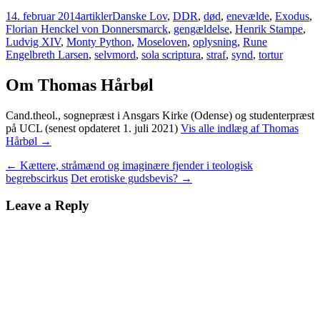
14. februar 2014
artikler
Danske Lov
,
DDR
,
død
,
enevælde
,
Exodus
,
Florian Henckel von Donnersmarck
,
gengældelse
,
Henrik Stampe
,
Ludvig XIV
,
Monty Python
,
Moseloven
,
oplysning
,
Rune
Engelbreth Larsen
,
selvmord
,
sola scriptura
,
straf
,
synd
,
tortur
Om Thomas Hårbøl
Cand.theol., sognepræst i Ansgars Kirke (Odense) og studenterpræst
på UCL (senest opdateret 1. juli 2021)
Vis alle indlæg af Thomas
Hårbøl
→
Indlægsnavigation
←
Kættere, stråmænd og imaginære fjender i teologisk
begrebscirkus
Det erotiske gudsbevis?
→
Leave a Reply