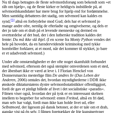
Nu til dags betragtes de fleste selvmordsforsøg som bekendt som »et
råb om hjælp«,
og de fleste kirker er heldigvis indstillede på, at
selvmordskandidater har mere brug for hjælp end for fordømmelse.
Men samtidig debatteres det stadig, om selvmord kan kaldes en
[5]
synd,
altså en forbrydelse mod Gud; dels har et selvmord jo
mange andre ofre, nemlig de efterladte og omgivelserne, og dels er
der jo tale om et drab på et levende menneske og dermed en
overtrædelse af det bud, der i den lutherske tradition kaldes det
femte:
Du må ikke slå ihjel
. (I en scene fra
Monty Python
vendes det
hele på hovedet, da en hændervridende kriminolog med tykke
hornbriller forklarer, at et mord, når det kommer til stykket, jo bare
er et udadvendt selvmord.)
Under alle omstændigheder er der ofte noget skamfuldt forbundet
med selvmord, eftersom det også stempler omverdenen som et sted,
der åbenbart ikke er værd at leve i. I Florian Henckel von
Donnersmarcks mesterlige film
De andres liv
(
Das Leben der
Anderen
, 2006) omtales det, hvordan myndighederne i DDR ikke
ønskede diktaturstatens dystre selvmordsstatistikker offentliggjort,
fordi de gav et pinligt billede af livet i det socialistiske »paradis«.
Filmen viser også, hvordan der på tysk er en interessant skelnen
imellem to begreber for selvmord: enten
Freitod
, altså en fri død,
man selv har valgt, fordi man ikke kan holde livet ud, eller
Selbstmord
, der ligesom på dansk betoner, at der er tale om et drab,
ganske vist på én selv. I filmen foretrækker de frie kunstnertyper