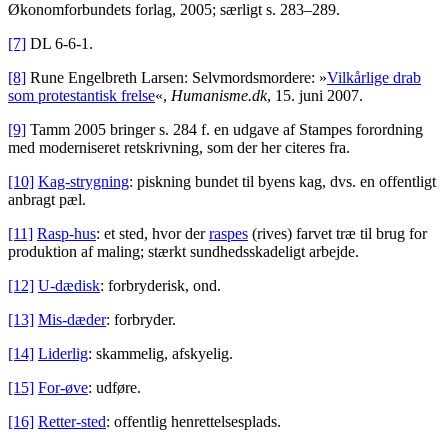
Økonomforbundets forlag, 2005; særligt s. 283–289.
[7]
DL 6-6-1.
[8]
Rune Engelbreth Larsen: Selvmordsmordere: »
Vilkårlige drab
som protestantisk frelse
«,
Humanisme.dk
, 15. juni 2007.
[9]
Tamm 2005 bringer s. 284 f. en udgave af Stampes forordning
med moderniseret retskrivning, som der her citeres fra.
[10]
Kag-strygning
: piskning bundet til byens kag, dvs. en offentligt
anbragt pæl.
[11]
Rasp-hus
: et sted, hvor der
raspes
(rives) farvet træ til brug for
produktion af maling; stærkt sundhedsskadeligt arbejde.
[12]
U-dædisk
: forbryderisk, ond.
[13]
Mis-dæder
: forbryder.
[14]
Liderlig
: skammelig, afskyelig.
[15]
For-øve
: udføre.
[16]
Retter-sted
: offentlig henrettelsesplads.