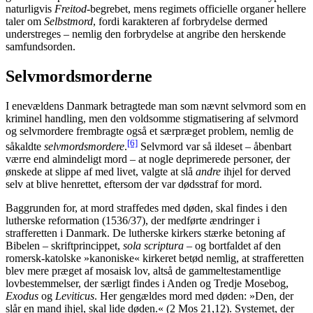
naturligvis
Freitod
-begrebet, mens regimets officielle organer hellere
taler om
Selbstmord
, fordi karakteren af forbrydelse dermed
understreges – nemlig den forbrydelse at angribe den herskende
samfundsorden.
Selvmordsmorderne
I enevældens Danmark betragtede man som nævnt selvmord som en
kriminel handling, men den voldsomme stigmatisering af selvmord
og selvmordere frembragte også et særpræget problem, nemlig de
[6]
såkaldte
selvmordsmordere
.
Selvmord var så ildeset – åbenbart
værre end almindeligt mord – at nogle deprimerede personer, der
ønskede at slippe af med livet, valgte at slå
andre
ihjel for derved
selv at blive henrettet, eftersom der var dødsstraf for mord.
Baggrunden for, at mord straffedes med døden, skal findes i den
lutherske reformation (1536/37), der medførte ændringer i
strafferetten i Danmark. De lutherske kirkers stærke betoning af
Bibelen – skriftprincippet,
sola scriptura
– og bortfaldet af den
romersk-katolske »kanoniske« kirkeret betød nemlig, at strafferetten
blev mere præget af mosaisk lov, altså de gammeltestamentlige
lovbestemmelser, der særligt findes i Anden og Tredje Mosebog,
Exodus
og
Leviticus
. Her gengældes mord med døden: »Den, der
slår en mand ihjel, skal lide døden.« (2 Mos 21,12). Systemet, der