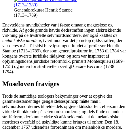
Generalprokurør Henrik Stampe
(1713–1789)
Enevældens myndigheder var i første omgang magtesløse og
rådvilde. Af gode grunde havde dødsstraffen ingen afskrækkende
virkning på de livstrætte selvmordsmordere, der også kaldtes
de
melankolske mordere
; tværtimod var det jo netop dødsstraffen, der
var deres mål. Til sidst blev løsningen fundet af professor Henrik
Stampe (1713–1789), der som generalprokurør fra 1753 til 1784 var
kongens øverste juridiske rådgiver, og som var inspireret af
oplysningstidens juridiske reformfolk, primært Montesquieu (1689–
1755) og inden for strafferetten særligt Cesare Beccaria (1738–
1794).
Moseloven fraviges
Trods de samtidige teologers bekymringer over at opgive det
gammeltestamentlige gengældelsesprincip måtte man i
selvmordsmordernes tilfælde dels opgive dødsstraffen, eftersom den
virkede tillokkende på selvmordsmorderne, og dels finde en anden
straffeform, der kunne virke så afskrækkende, at de melankolske
morderes overfald på uskyldige kunne bringes til ophør. Den 18.
december 1767 udsendtes forordningen om melankolske mordere,