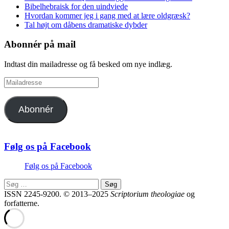
Bibelhebraisk for den uindviede
Hvordan kommer jeg i gang med at lære oldgræsk?
Tal højt om dåbens dramatiske dybder
Abonnér på mail
Indtast din mailadresse og få besked om nye indlæg.
Mailadresse
Abonnér
Følg os på Facebook
Følg os på Facebook
Søg
efter:
ISSN 2245-9200. © 2013–2025
Scriptorium theologiae
og
forfatterne.