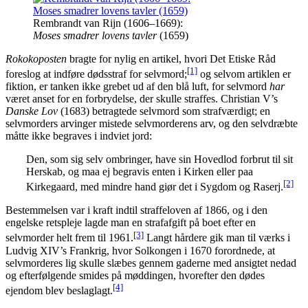
Rembrandt van Rijn (1606–1669):
Moses smadrer lovens tavler
(1659)
Rokokoposten
bragte for nylig en artikel, hvori Det Etiske Råd
[1]
foreslog at indføre dødsstraf for selvmord;
og selvom artiklen er
fiktion, er tanken ikke grebet ud af den blå luft, for selvmord
har
været anset for en forbrydelse, der skulle straffes. Christian V’s
Danske Lov
(1683) betragtede selvmord som strafværdigt; en
selvmorders arvinger mistede selvmorderens arv, og den selvdræbte
måtte ikke begraves i indviet jord:
Den, som sig selv ombringer, have sin Hovedlod forbrut til sit
Herskab, og maa ej begravis enten i Kirken eller paa
[2]
Kirkegaard, med mindre hand giør det i Sygdom og Raserj.
Bestemmelsen var i kraft indtil straffeloven af 1866, og i den
engelske retspleje lagde man en strafafgift på boet efter en
[3]
selvmorder helt frem til 1961.
Langt hårdere gik man til værks i
Ludvig XIV’s Frankrig, hvor Solkongen i 1670 forordnede, at
selvmorderes lig skulle slæbes gennem gaderne med ansigtet nedad
og efterfølgende smides på møddingen, hvorefter den dødes
[4]
ejendom blev beslaglagt.