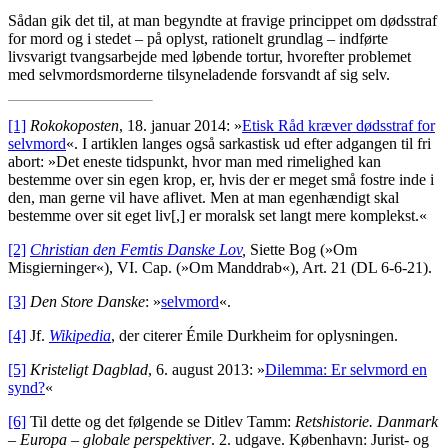
Sådan gik det til, at man begyndte at fravige princippet om dødsstraf
for mord og i stedet – på oplyst, rationelt grundlag – indførte
livsvarigt tvangsarbejde med løbende tortur, hvorefter problemet
med selvmordsmorderne tilsyneladende forsvandt af sig selv.
[1]
Rokokoposten
, 18. januar 2014: »
Etisk Råd kræver dødsstraf for
selvmord
«. I artiklen langes også sarkastisk ud efter adgangen til fri
abort: »Det eneste tidspunkt, hvor man med rimelighed kan
bestemme over sin egen krop, er, hvis der er meget små fostre inde i
den, man gerne vil have aflivet. Men at man egenhændigt skal
bestemme over sit eget liv[,] er moralsk set langt mere komplekst.«
[2]
Christian den Femtis Danske Lov
,
Siette Bog (»Om
Misgierninger«), VI. Cap. (»Om Manddrab«), Art. 21 (DL 6-6-21).
[3]
Den Store Danske
: »
selvmord
«.
[4]
Jf.
Wikipedia
, der citerer Émile Durkheim for oplysningen.
[5]
Kristeligt Dagblad
, 6. august 2013: »
Dilemma: Er selvmord en
synd?
«
[6]
Til dette og det følgende se Ditlev Tamm:
Retshistorie. Danmark
– Europa – globale perspektiver
. 2. udgave. København: Jurist- og