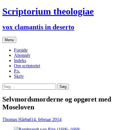
Hop
Scriptorium theologiae
til
indhold
vox clamantis in deserto
Menu
Forside
Abonnér
Indeks
Om scriptoriet
P.s.
Skriv
Søg
efter:
Selvmordsmorderne og opgøret med
Moseloven
Thomas Hårbøl
14. februar 2014