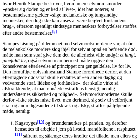
hvor Henrik Stampe beskriver, hvordan en selvmordsmorder
»ønsker sig døden og er ked af livet«, idet han noterer, at
bestemmelserne gælder »slige melankolske og tungsindige
mennesker, der dog ikke kan anses at være berøvet forstandens
brug«, eftersom egentligt sindssyge menneskers forbrydelser straffes
[9]
efter andre bestemmelser.
Stampes løsning på dilemmaet med selvmordsmorderne var, at når
de melankolske mordere slog ihjel for selv at opnå en befriende død,
måtte man som straf give dem det, de allerhelst ville undgå:
et langt,
pinefuldt liv
, også selvom man hermed måtte opgive den
konsekvente efterlevelse af princippet om gengældelse, liv for liv.
Den fornuftige oplysningsmand Stampe forordnede derfor, at den
eftertragtede dødsstraf skulle erstattes af »en anden daglig og
vedvarende straf, lidelse og forhånelse«, der skulle virke så
afskrækkende, at man opnåede »straffens hensigt, nemlig
undersåtternes sikkerhed og rolighed«. Selvmordsmorderne skulle
derfor »ikke straks miste livet, men derimod, sig selv til velfortjent
straf og andre ligesindede til skræk og afsky, straffes på følgende
måde, nemlig:
[10]
Kagstryges
og brændemærkes på panden, og derefter
hensættes til arbejde i jern på livstid, mandfolkene i rasphuset,
[11]
såfremt og sålænge deres kræfter det tillade, men ellers og