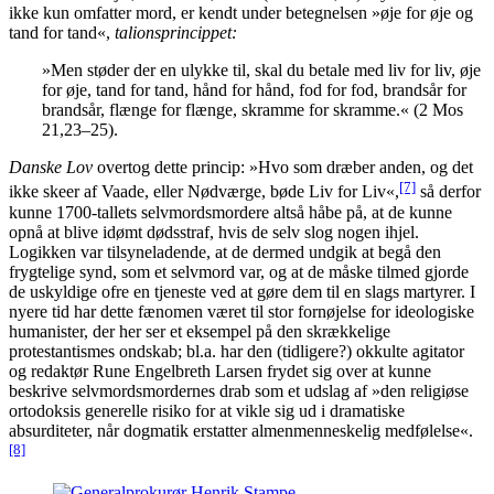
ikke kun omfatter mord, er kendt under betegnelsen »øje for øje og
tand for tand«,
talionsprincippet:
»Men støder der en ulykke til, skal du betale med liv for liv, øje
for øje, tand for tand, hånd for hånd, fod for fod, brandsår for
brandsår, flænge for flænge, skramme for skramme.« (2 Mos
21,23–25).
Danske Lov
overtog dette princip: »Hvo som dræber anden, og det
[7]
ikke skeer af Vaade, eller Nødværge, bøde Liv for Liv«,
så derfor
kunne 1700-tallets selvmordsmordere altså håbe på, at de kunne
opnå at blive idømt dødsstraf, hvis de selv slog nogen ihjel.
Logikken var tilsyneladende, at de dermed undgik at begå den
frygtelige synd, som et selvmord var, og at de måske tilmed gjorde
de uskyldige ofre en tjeneste ved at gøre dem til en slags martyrer. I
nyere tid har dette fænomen været til stor fornøjelse for ideologiske
humanister, der her ser et eksempel på den skrækkelige
protestantismes ondskab; bl.a. har den (tidligere?) okkulte agitator
og redaktør Rune Engelbreth Larsen frydet sig over at kunne
beskrive selvmordsmordernes drab som et udslag af »den religiøse
ortodoksis generelle risiko for at vikle sig ud i dramatiske
absurditeter, når dogmatik erstatter almenmenneskelig medfølelse«.
[8]